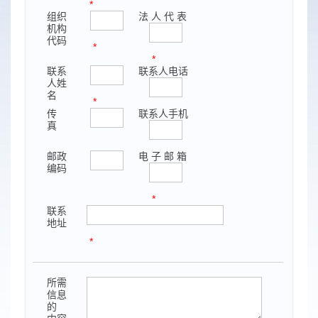
*
组织
法 人 代 表
机构
代码
*
*
联系
联系人电话
人姓
名
*
传
联系人手机
真
邮政
电 子 邮 箱
编码
*
联系
地址
*
所需
信息
的