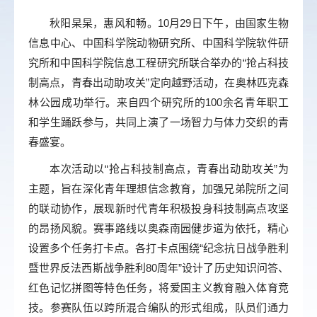
秋阳杲杲，惠风和畅。10月29日下午，由国家生物
信息中心、中国科学院动物研究所、中国科学院软件研
究所和中国科学院信息工程研究所联合举办的“抢占科技
制高点，青春出动助攻关”定向越野活动，在奥林匹克森
林公园成功举行。来自四个研究所的100余名青年职工
和学生踊跃参与，共同上演了一场智力与体力交织的青
春盛宴。
本次活动以“抢占科技制高点，青春出动助攻关”为
主题，旨在深化青年理想信念教育，加强兄弟院所之间
的联动协作，展现新时代青年积极投身科技制高点攻坚
的昂扬风貌。赛事路线以奥森南园健步道为依托，精心
设置多个任务打卡点。各打卡点围绕“纪念抗日战争胜利
暨世界反法西斯战争胜利80周年”设计了历史知识问答、
红色记忆拼图等特色任务，将爱国主义教育融入体育竞
技。参赛队伍以跨所混合编队的形式组成，队员们通力