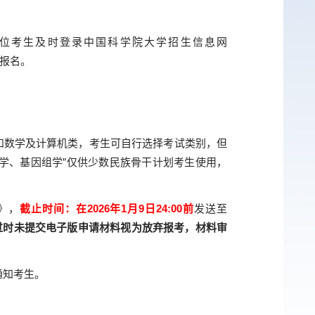
各位考生及时登录中国科学院大学招生信息网
时报名。
和数学及计算机类，考生可自行选择考试类别，但
学、基因组学”仅供少数民族骨干计划考生使用，
》，
截止时间：在
2026
年
1
月
9
日
24:00前
发送至
过时未提交电子版申请材料视为放弃报考，材料审
通知考生。