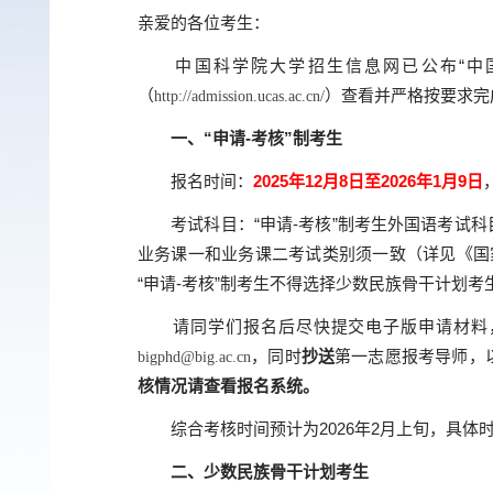
亲爱的各位考生：
中国科学院大学招生信息网已公布“中
（
）查看并严格按要求完
http://admission.ucas.ac.cn/
一、“
申请
-
考核
”
制考生
报名时间：
2025
年
12
月
8
日至
2026
年
1
月
9
日
考试科目：“
申请
-
考核
”
制考生外国语考试科
业务课一和业务课二考试类别须一致（详见《国
“
申请
-
考核
”
制考生不得选择少数民族骨干计划考
请同学们报名后尽快提交电子版申请材料
，同时
抄送
第一志愿报考导师，以
bigphd@big.ac.cn
核情况请查看报名系统。
综合考核时间预计为
2026
年
2
月上旬，具体
二、少数民族骨干计划考生