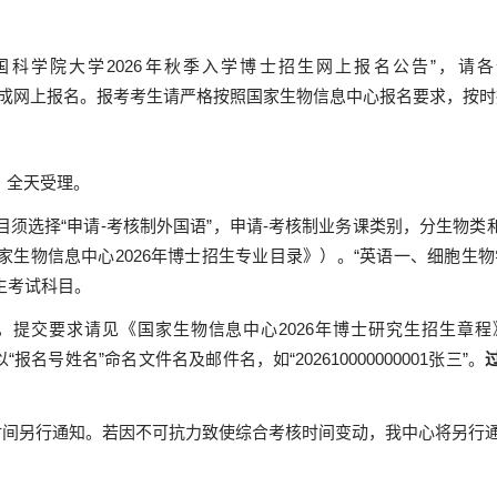
国科学院大学
2026
年秋季入学博士招生网上报名公告”，请
成网上报名。报考考生请严格按照国家生物信息中心报名要求，按
，全天受理。
目须选择“申请
-
考核制外国语”，申请
-
考核制业务课类别，分生物类
家生物信息中心
2026
年博士招生专业目录》）。“英语一、细胞生物
生考试科目。
，提交要求请见《国家生物信息中心
2026
年博士研究生招生章程
“报名号姓名”命名文件名及邮件名，如“
202610000000001
张三”。
时间另行通知。若因不可抗力致使综合考核时间变动，我中心将另行