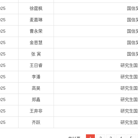
025
徐霆枫
国信
025
麦嘉琳
国信
025
曹永荣
国信
025
金恩慧
国信
025
张 寅
国信
025
王日睿
研究生国
025
李潘
研究生国
025
高昊
研究生国
025
郑鑫
研究生国
025
王弃非
研究生国
025
齐跃
研究生国