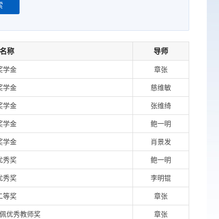
索
名称
导师
奖学金
章张
奖学金
慈维敏
奖学金
张维绮
奖学金
鲍一明
奖学金
肖景发
优秀奖
鲍一明
优秀奖
李明锟
二等奖
章张
佩优秀教师奖
章张