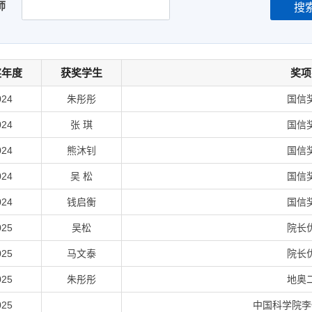
师
搜
奖年度
获奖学生
奖项
024
朱彤彤
国信
024
张 琪
国信
024
熊沐钊
国信
024
吴 松
国信
024
钱启衡
国信
025
吴松
院长
025
马文泰
院长
025
朱彤彤
地奥
025
中国科学院李