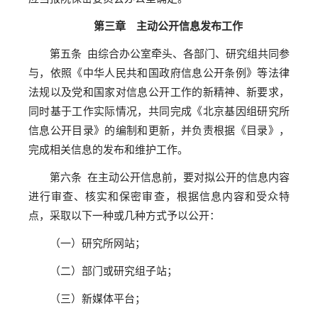
第三章 主动公开信息发布工作
第五条
由综合办公室牵头、各部门、研究组共同参
与，依照《中华人民共和国政府信息公开条例》等法律
法规以及党和国家对信息公开工作的新精神、新要求，
同时基于工作实际情况，共同完成《北京基因组研究所
信息公开目录》的编制和更新，并负责根据《目录》，
完成相关信息的发布和维护工作。
第六条
在主动公开信息前，要对拟公开的信息内容
进行审查、核实和保密审查，根据信息内容和受众特
点，采取以下一种或几种方式予以公开：
（一）研究所网站；
（二）部门或研究组子站；
（三）新媒体平台；