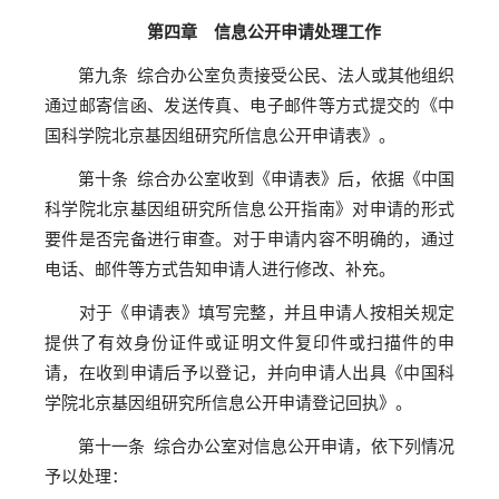
第四章 信息公开申请处理工作
第九条
综合办公室负责接受公民、法人或其他组织
通过邮寄信函、发送传真、电子邮件等方式提交的《中
国科学院北京基因组研究所信息公开申请表》。
第十条
综合办公室收到《申请表》后，依据《中国
科学院北京基因组研究所信息公开指南》对申请的形式
要件是否完备进行审查。对于申请内容不明确的，通过
电话、邮件等方式告知申请人进行修改、补充。
对于《申请表》填写完整，并且申请人按相关规定
提供了有效身份证件或证明文件复印件或扫描件的申
请，在收到申请后予以登记，并向申请人出具《中国科
学院北京基因组研究所信息公开申请登记回执》。
第十一条
综合办公室对信息公开申请，依下列情况
予以处理：