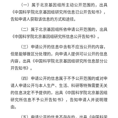
（一）属于北京基因组所主动公开范围的，出具
《中国科学院北京基因组研究所信息已公开告知书》，
告知申请人获取该信息的方式和途径。
（二）属于北京基因组所依申请公开范围的，出具
《中国科学院北京基因组研究所信息公开告知书》。
（三）申请公开的信息中含有不应当公开的内容，
但是能够做区分处理的，向申请人提供可以公开的信息
内容，出具《中国科学院北京基因组研究所信息部分公
开告知书》。
（四）申请公开的信息属于不予公开范围的或对申
请人申请公开与本人生产、生活、科研等特殊需要无关
的信息决定不予提供的，出具《中国科学院北京基因组
研究所信息不予公开告知书》，告知申请人并说明理
由。
（五）申请公开的信息不存在的，出具《中国科学