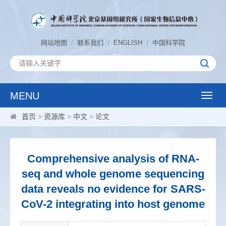
/
/
/
网站地图
联系我们
ENGLISH
中国科学院
MENU
Toggle
naviga
首页
>
资源库
>
中文
>
论文
Comprehensive analysis of RNA-
seq and whole genome sequencing
data reveals no evidence for SARS-
CoV-2 integrating into host genome