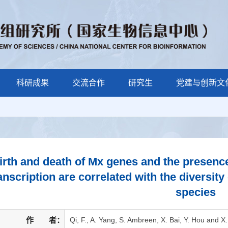
科研成果
交流合作
研究生
党建与创新文
irth and death of Mx genes and the presenc
anscription are correlated with the diversity
species
作 者：
Qi, F., A. Yang, S. Ambreen, X. Bai, Y. Hou and X