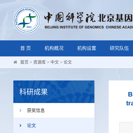
首 页
机构概况
机构设置
研究队伍
首页
>
资源库
>
中文
>
论文
科研成果
B
tr
获奖信息
论文