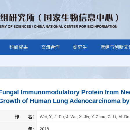
科研成果
交流合作
研究生
党建与创新文
Fungal Immunomodulatory Protein from Ne
Growth of Human Lung Adenocarcinoma by I
作 者：
Wei, Y., J. Fu, J. Wu, X. Jia, Y. Zhou, C. Li, M.
年：
2018