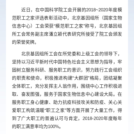
近日，在中国科学院工会开展的
2018~2020
年度模
范职工之家评选表彰活动中，北京基因组所（国家生物
信息中心）工会荣获
“
模范职工之家
”
称号，北京基因组
所工会常务副主席潘立颖代表研究所接受了院工会颁发
的荣誉奖牌。
北京基因组所工会在所党委和上级工会的领导下，
坚持以习近平新时代中国特色社会主义思想为指导，牢
固树立服务科研、服务职工的意识，努力践行工会组织
的职责和使命，积极推进构建“大群团”格局，团结凝聚
全体职工，充分发挥主人翁作用，围绕中心工作积极进
取、奋发图强，服务于国家生物信息中心建设大局。在
服务职工身心健康、助力抗疫科技攻关和防疫、关心关
爱职工构筑温暖“职工之家”等方面开展了大量工作，得
到了广大职工的普遍认可与肯定，
2018-2020
年度每年
的职工满意率均为
100%
。