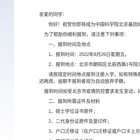
亲爱的同学：
你好！祝贺你即将成为中国科学院北京基因组
为了帮助你顺利报到，请注意下列事项：
一、报到时间及地点
1
、报到时间：
2022
年
8
月
26
日星期五。
2
、报到地点：北京市朝阳区北辰西路
1
号院
请按规定时间地点报到注册入学。如有特殊原因
迟两周，逾期不报到者视为自动放弃学籍。
报到时间如受北京市疫情防控要求发生变动，
二、报到所需证件及材料
1
、硕士学位证书原件；
2
、二代身份证原件及复印件；
3
、户口迁移证（在户口迁移证或户口卡上方