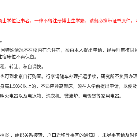
硕士学位证书者，一律不得注册博士生学籍，请务必携带证书原件，
。
。因特殊情况不在校内宿舍住宿，须由本人提出申请，经导师审核同
住宿床位不再保留。
租、转让、私自调换。
也可到北京自行购置。行李请随车办理托运手续，研究所不负责办
身高
1.90
米以上的，不适应睡高架床，须在入学前提出申请，以便及
明火电器以及电冰箱、洗衣机、微波炉、电饭煲等家用电器。
档案 、组织关系接转、户口迁移等事宜的通知》，未尽事宜请及时