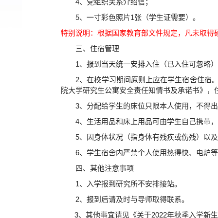
4
、党组织关系介绍信；
5
、一寸彩色照片
1
张（学生证需要）。
特别说明：根据国家教育部文件规定，凡未取得
三、住宿管理
1
、报到当天统一安排入住（已入住可忽略）
2
、在校学习期间原则上应在学生宿舍住宿
院大学研究生公寓安全责任知情书及承诺书》，
3
、分配给学生的床位只限本人使用，不得出
4
、生活用品和床上用品可由学生自己携带，
5
、因身体状况（指身体有残疾或伤残）以及
6
、学生宿舍内严禁个人使用热得快、电炉等
四、其他注意事项
1
、入学报到研究所不安排接站。
2
、报到后请及时与导师取得联系。
3
、其他事宜请见《关于
2022
年秋季入学新生