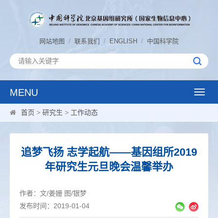
/
/
/
网站地图
联系我们
ENGLISH
中国科学院
MENU
Toggle
naviga
首页
>
研究生
>
工作动态
追梦飞扬 志学起航——基因组所2019
年研究生元旦晚会温馨举办
作者：文/姜姗 图/银梦
发布时间：2019-01-04