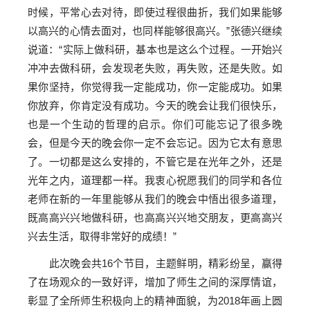
时候，平常心去对待，即使过程很曲折，我们如果能够
以高兴的心情去面对，也同样能够很高兴。”
张德兴继续
说道：“实际上做科研，基本也是这么个过程。一开始兴
冲冲去做科研，会发现老失败，再失败，还是失败。如
果你坚持，你觉得我一定能成功，你一定能成功。如果
你放弃，你肯定没有成功。今天的晚会让我们很快乐，
也是一个生动的哲理的启示。
你们可能忘记了很多晚
会，但是今天的晚会你一定不会忘记。因为它太有意思
了。
一切都是这么安排的，不管它是在光年之外，还是
光年之内，道理都一样。
我衷心祝愿我们的同学和各位
老师在新的一年里能够从我们的晚会中悟出很多道理，
既高高兴兴地做科研，也高高兴兴地交朋友，更高高兴
兴去生活，取得非常好的成绩！
”
此次晚会共16个节目，主题鲜明，精彩纷呈，赢得
了在场观众的一致好评，增加了师生之间的深厚情谊，
彰显了全所师生积极向上的精神面貌，为2018年画上圆