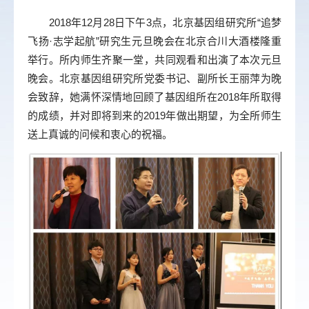
2018
年
12
月
28
日下午
3
点，北京基因组研究所“追梦
飞扬·志学起航”研究生元旦晚会在北京合川大酒楼隆重
举行。
所内师生齐聚一堂，共同观看和出演了本次元旦
晚会。北京基因组研究所党委书记、副所长王丽萍为晚
会致辞，她满怀深情地回顾了基因组所在
2018
年所取得
的成绩，并对即将到来的
2019
年做出期望，为全所师生
送上真诚的问候和衷心的祝福。