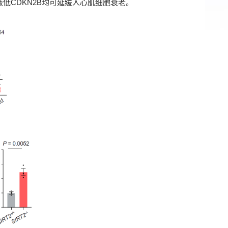
敲低CDKN2B均可延缓人心肌细胞衰老。