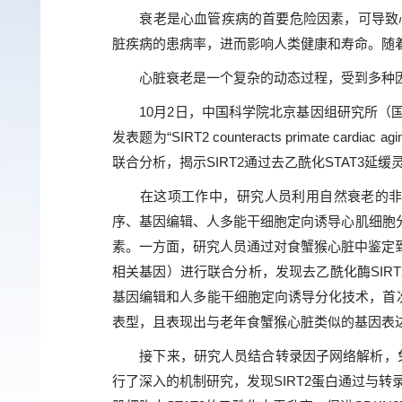
衰老是心血管疾病的首要危险因素，可导致心
脏疾病的患病率，进而影响人类健康和寿命。随
心脏衰老是一个复杂的动态过程，受到多种因
10月2日，中国科学院北京基因组研究所（国
发表题为“SIRT2 counteracts primate card
联合分析，揭示SIRT2通过去乙酰化STAT3
在这项工作中，研究人员利用自然衰老的非人
序、基因编辑、人多能干细胞定向诱导心肌细胞分
素。一方面，研究人员通过对食蟹猴心脏中鉴定到的
相关基因）进行联合分析，发现去乙酰化酶SIRT
基因编辑和人多能干细胞定向诱导分化技术，首次
表型，且表现出与老年食蟹猴心脏类似的基因表
接下来，研究人员结合转录因子网络解析，免
行了深入的机制研究，发现SIRT2蛋白通过与转录