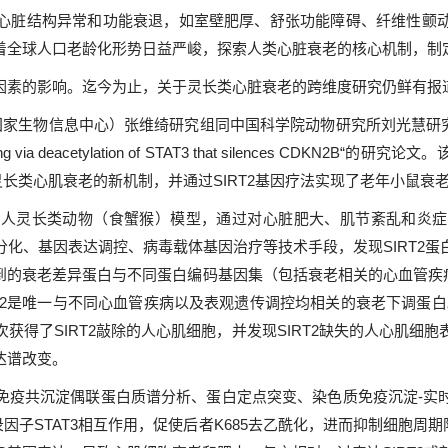
脏结构异常和功能衰退，如室壁肥厚、舒张功能障碍、纤维性颤动
着全球人口老龄化形势日益严峻，探索人类心脏衰老的核心机制，制
素的影响。迄今为止，关于灵长类心脏衰老的跨维度研究仍鲜有报
家生物信息中心）张维绮研究组同中国科学院动物研究所刘光慧研
iac aging via deacetylation of STAT3 that silences
延缓灵长类心肌衰老的新机制，并通过SIRT2基因疗法实现了老年小鼠
灵长类动物（食蟹猴）模型，通过对心脏肥大、肌节紊乱和炎症
化、基因表达调控、病毒载体基因治疗等技术手段，发现SIRT2
衰老差异蛋白与不同蛋白编码基因集（包括衰老相关的心血管疾病相关基
2是唯一与不同心血管疾病以及表观遗传调控均相关的衰老下调蛋白。另
获得了SIRT2敲除的人心肌细胞，并发现SIRT2缺失的人心肌细
达谱改变。
疫共沉淀偶联蛋白质谱分析、蛋白定点突变、染色质免疫沉淀-实时
因子STAT3相互作用，促使后者K685去乙酰化，进而抑制细胞周期阻