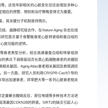
等。这些年龄相关的心脏变化往往会增加多种心
定相应的预警、预防和治疗策略变得尤为重要。
道，其关键分子机制亟待揭示。
究组、曲静研究组合作，在
Nature Aging
杂志在线
 CDKN2B“的研究论文。该研究首次基于食蟹猴衰老心脏转录组和蛋白组的
衰老心脏功能的逆转。
等衰老表型分析，结合高通量蛋白组和转录组测
蛋白的表达下调是驱动灵长类心肌细胞衰老的关键因
因、Aging Atlas衰老相关基因及表观调控
一方面，研究人员利用CRISPR-Cas9介导的
胞表现出加速衰老、异常肥大等一系列心脏衰老相关
定量聚合酶链反应、原位电镜等多种技术方法进
滞基因CDKN2B的转录。SIRT2的缺乏引起人心