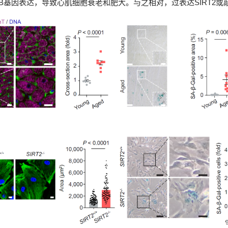
2B基因表达，导致心肌细胞衰老和肥大。与之相对，过表达SIRT2或