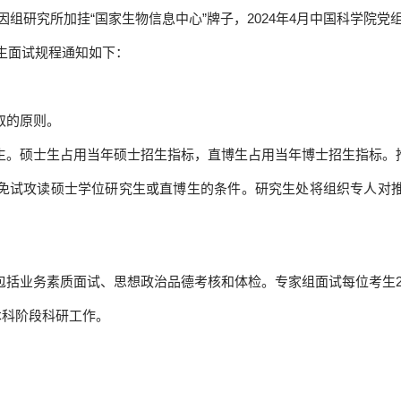
京基因组研究所加挂“国家生物信息中心”牌子，2024年4月中国科学
究生面试规程通知如下：
取的原则。
生。硕士生占用当年硕士招生指标，直博生占用当年博士招生指标。
免试攻读硕士学位研究生或直博生的条件。研究生处将组织专人对
包括业务素质面试、思想政治品德考核和体检。专家组面试每位考生2
告本科阶段科研工作。