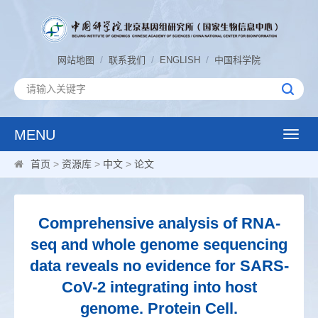
/
/
/
网站地图
联系我们
ENGLISH
中国科学院
MENU
Toggle
naviga
首页
>
资源库
>
中文
>
论文
Comprehensive analysis of RNA-
seq and whole genome sequencing
data reveals no evidence for SARS-
CoV-2 integrating into host
genome. Protein Cell.