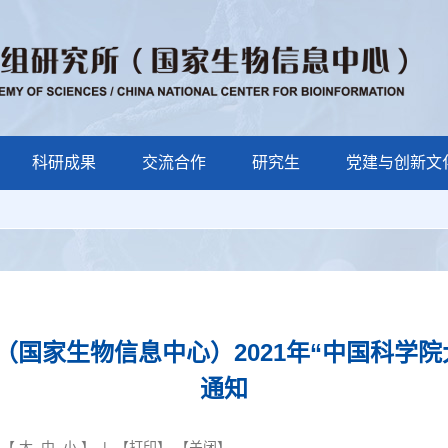
科研成果
交流合作
研究生
党建与创新文
国家生物信息中心）2021年“中国科学
通知
 【
大
中
小
】 | 【
打印
】 【
关闭
】