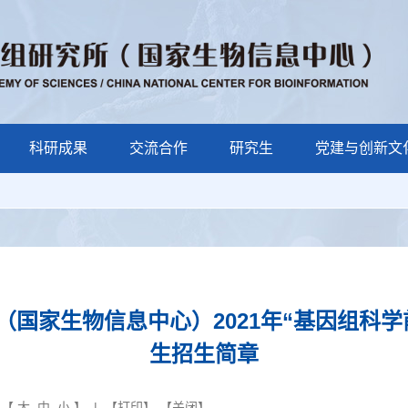
科研成果
交流合作
研究生
党建与创新文
国家生物信息中心）2021年“基因组科
生招生简章
 【
大
中
小
】 | 【
打印
】 【
关闭
】