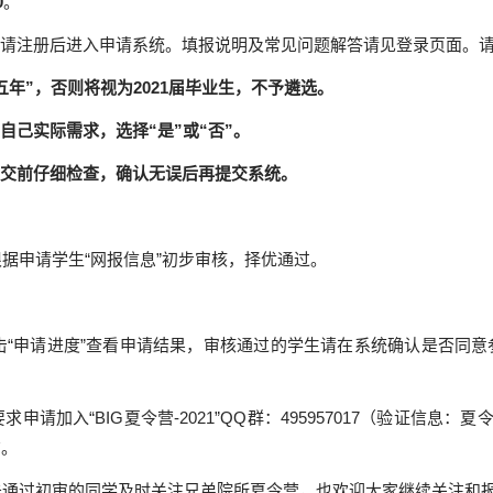
0
。
请注册后进入申请系统。填报说明及常见问题解答请见登录页面。
年”，否则将视为2021届毕业生，不予遴选。
己实际需求，选择“是”或“否”。
交前仔细检查，确认无误后再提交系统。
据申请学生“网报信息”初步审核，择优通过。
击“申请进度”查看申请结果，审核通过的学生请在系统确认是否同意
要求申请加入“
BIG
夏令营
-2021”QQ
群：
495957017
（验证信息：夏
布。
未通过初审的同学及时关注兄弟院所夏令营，也欢迎大家继续关注和