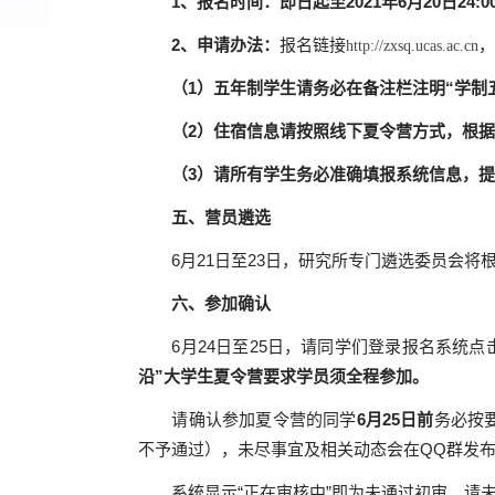
1
、报名时间：
即日起至
2021
年
6
月
20
日
24:0
2
、申请办法：
报名链接
，
http://zxsq.ucas.ac.cn
（
1
）五年制学生请务必在备注栏注明“学制五
（
2
）住宿信息请按照线下夏令营方式，根据自
（
3
）请所有学生务必准确填报系统信息，提
五
、营员遴选
6
月
21
日至
23
日，研究所专门遴选委员会将根
六
、参加确认
6
月
24
日至
25
日，请同学们登录报名系统点
沿”大学生夏令营要求学员须全程参加。
请确认参加夏令营的同学
6
月
25
日前
务必按
不予通过），未尽事宜及相关动态会在
QQ
群发
系统显示“正在审核中”即为未通过初审，请