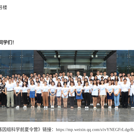
号楼
同学们！
基因组科学前夏令营》链接：
https://mp.weixin.qq.com/s/ivYNEGFrLdgr