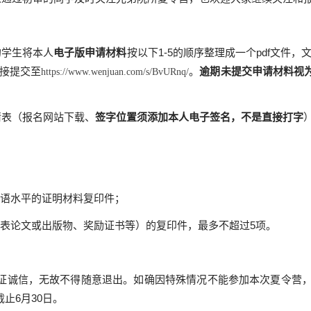
的学生将本人
电子版申请材料
按以下
1-5
的顺序整理成一个
pdf
文件，文
接提交至
。
逾期未提交申请材料视
https://www.wenjuan.com/s/BvURnq/
请表（报名网站下载、
签字位置须添加本人电子签名，不是直接打字
语水平的证明材料复印件；
表论文或出版物、奖励证书等）的复印件，最多不超过
5
项。
证诚信，无故不得随意退出。
如确因特殊情况不能参加本次夏令营
截止
6
月
30
日。