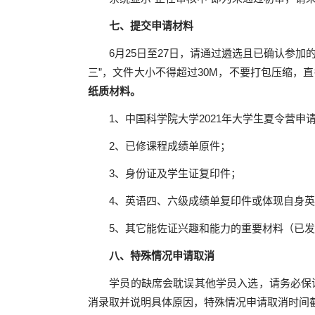
七、提交申请材料
6
月
25
日至
27
日，请通过遴选且已确认参加
三”，文件大小不得超过
30M
，不要打包压缩，直
纸质材料。
1
、中国科学院大学
2021
年大学生夏令营申
2
、已修课程成绩单原件；
3
、身份证及学生证复印件；
4
、英语四、六级成绩单复印件或体现自身英
5
、其它能佐证兴趣和能力的重要材料（已发
八、特殊情况申请取消
学员的缺席会耽误其他学员入选，请务必保
消录取并说明具体原因，
特殊情况申请取消时间