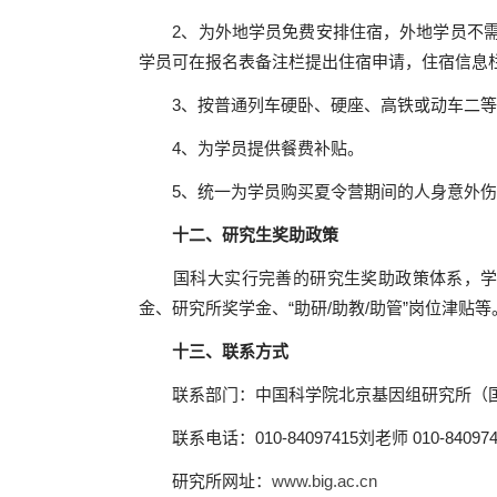
2、为外地学员免费安排住宿，外地学员不需要
学员可在报名表备注栏提出住宿申请，住宿信息栏
3、按普通列车硬卧、硬座、高铁或动车二等
4、为学员提供餐费补贴。
5、统一为学员购买夏令营期间的人身意外伤
十二、
研究生奖助政策
国科大实行完善的研究生奖助政策体系，
金、研究所奖学金、“助研
/
助教
/
助管”岗位津贴
十三、联系方式
联系部门：中国科学院北京基因组研究所（
联系电话：
010-84097415
刘老师
010-84097
研究所网址：
www.big.ac.cn