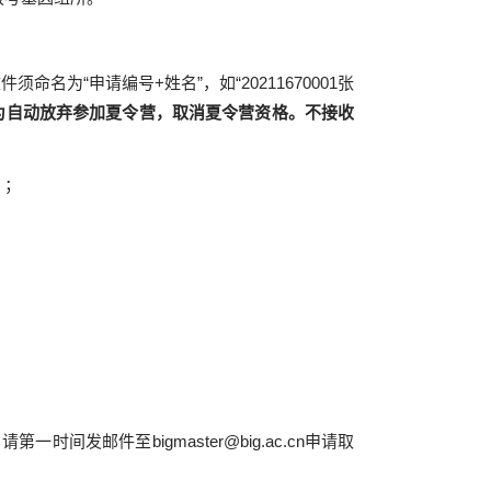
件须命名为“申请编号
+
姓名”，如“
20211670001
张
为自动放弃参加夏令营，取消夏令营资格。不接收
）；
，请第一时间发邮件至
bigmaster@big.ac.cn
申请取