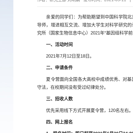
亲爱的同学们：为帮助期望到中国科学院北
导师，增进相互交流、增加大学生对科学研究的
究所（国家生物信息中心）
2021
年“基因组科学
一、活动时间
2021
年
7
月
12
日至
18
日。
二、申请条件
夏令营面向全国各大高校中成绩优秀、对基
守法，在校期间没有受过纪律处分。
三、招收人数
优先采用线下方式开展夏令营，
120名
左右
四
、网上报名