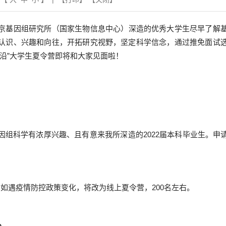
京基因组研究所（国家生物信息中心）深造的优秀大学生尽早了解
认识、兴趣和向往，开拓研究视野，坚定科学信念，通过推免面试
前沿”大学生夏令营即将和大家见面啦！
因组科学有浓厚兴趣、且有意来我所深造的
2022
届本科毕业生。申
。如遇疫情防控政策变化，将改为线上夏令营，
200
名左右。