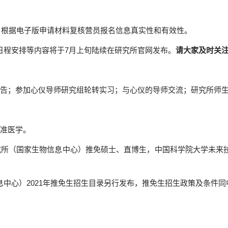
，根据电子版申请材料复核营员报名信息真实性和有效性。
日程安排等内容将于
7
月上旬陆续在研究所官网发布。
请大家及时关
告；
参加心仪导师研究组轮转实习；
与心仪的导师交流；
研究所师
准医学。
究所（国家生物信息中心）推免硕士、直博生，中国科学院大学未来
息中心）
2021
年推免生招生目录另行发布，推免生招生政策及条件同