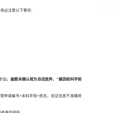
请务必注意以下事项：
参加
，逾期未确认视为自动放弃
。
“基因组科学前
令营申请编号
+
本科学校
+
姓名，验证信息不准确将
报考基因组所。