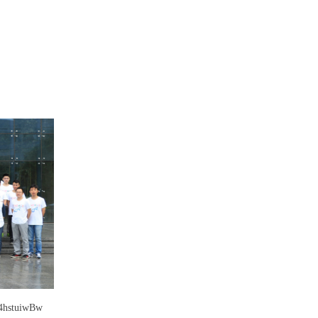
R4hstuiwBw