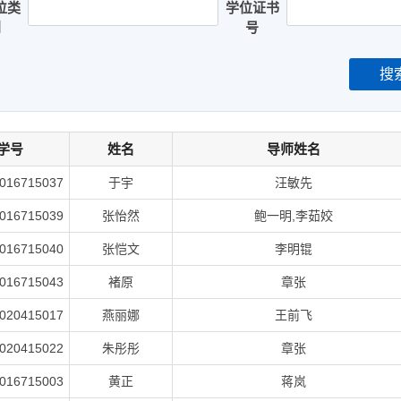
位类
学位证书
别
号
搜
学号
姓名
导师姓名
016715037
于宇
汪敏先
016715039
张怡然
鲍一明,李茹姣
016715040
张恺文
李明锟
016715043
褚原
章张
020415017
燕丽娜
王前飞
020415022
朱彤彤
章张
016715003
黄正
蒋岚