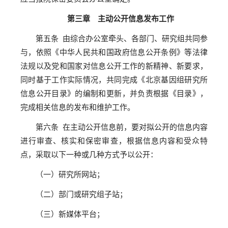
第三章 主动公开信息发布工作
第五条
由综合办公室牵头、各部门、研究组共同参
与，依照《中华人民共和国政府信息公开条例》等法律
法规以及党和国家对信息公开工作的新精神、新要求，
同时基于工作实际情况，共同完成《北京基因组研究所
信息公开目录》的编制和更新，并负责根据《目录》，
完成相关信息的发布和维护工作。
第六条
在主动公开信息前，要对拟公开的信息内容
进行审查、核实和保密审查，根据信息内容和受众特
点，采取以下一种或几种方式予以公开：
（一）研究所网站；
（二）部门或研究组子站；
（三）新媒体平台；