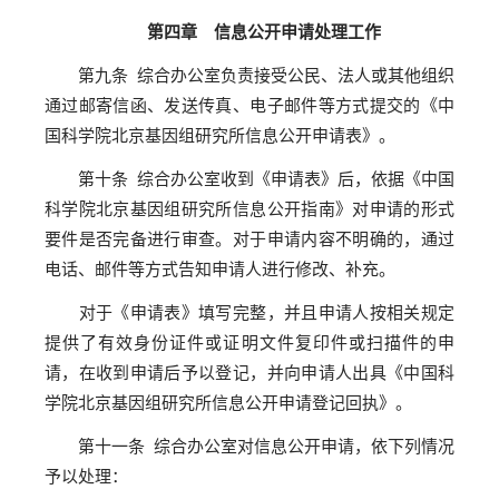
第四章 信息公开申请处理工作
第九条
综合办公室负责接受公民、法人或其他组织
通过邮寄信函、发送传真、电子邮件等方式提交的《中
国科学院北京基因组研究所信息公开申请表》。
第十条
综合办公室收到《申请表》后，依据《中国
科学院北京基因组研究所信息公开指南》对申请的形式
要件是否完备进行审查。对于申请内容不明确的，通过
电话、邮件等方式告知申请人进行修改、补充。
对于《申请表》填写完整，并且申请人按相关规定
提供了有效身份证件或证明文件复印件或扫描件的申
请，在收到申请后予以登记，并向申请人出具《中国科
学院北京基因组研究所信息公开申请登记回执》。
第十一条
综合办公室对信息公开申请，依下列情况
予以处理：