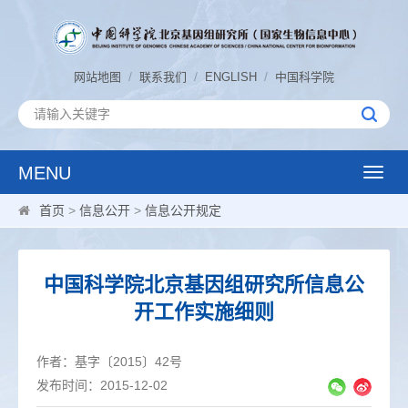
/
/
/
网站地图
联系我们
ENGLISH
中国科学院
MENU
Toggle
naviga
首页
>
信息公开
>
信息公开规定
中国科学院北京基因组研究所信息公
开工作实施细则
作者：基字〔2015〕42号
发布时间：2015-12-02