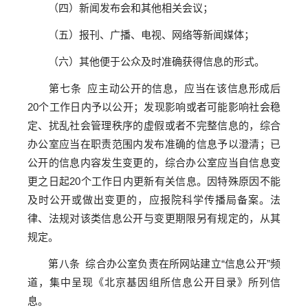
（四）新闻发布会和其他相关会议；
（五）报刊、广播、电视、网络等新闻媒体；
（六）其他便于公众及时准确获得信息的形式。
第七条
应主动公开的信息，应当在该信息形成后
20
个工作日内予以公开；发现影响或者可能影响社会稳
定、扰乱社会管理秩序的虚假或者不完整信息的，综合
办公室应当在职责范围内发布准确的信息予以澄清；已
公开的信息内容发生变更的，综合办公室应当自信息变
更之日起
20
个工作日内更新有关信息。因特殊原因不能
及时公开或做出变更的，应报院科学传播局备案。法
律、法规对该类信息公开与变更期限另有规定的，从其
规定。
第八条
综合办公室负责在所网站建立“信息公开”频
道，集中呈现《北京基因组所信息公开目录》所列信
息。