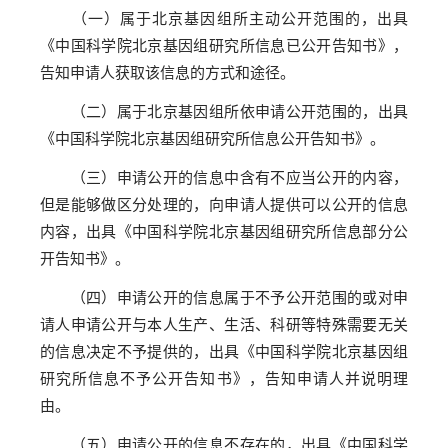
（一）属于北京基因组所主动公开范围的，出具
《中国科学院北京基因组研究所信息已公开告知书》，
告知申请人获取该信息的方式和途径。
（二）属于北京基因组所依申请公开范围的，出具
《中国科学院北京基因组研究所信息公开告知书》。
（三）申请公开的信息中含有不应当公开的内容，
但是能够做区分处理的，向申请人提供可以公开的信息
内容，出具《中国科学院北京基因组研究所信息部分公
开告知书》。
（四）申请公开的信息属于不予公开范围的或对申
请人申请公开与本人生产、生活、科研等特殊需要无关
的信息决定不予提供的，出具《中国科学院北京基因组
研究所信息不予公开告知书》，告知申请人并说明理
由。
（五）申请公开的信息不存在的，出具《中国科学