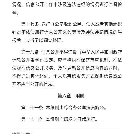
情况、信息公开工作中涉及违法违纪的情况进行监督检
查。
第十七条
党群办公室收到公民、法人或者其他组织
针对不依法履行信息公开义务等涉及违法违纪情况的举
报后，应当予以调查处理。
第十八条
信息公开不得违反《中华人民共和国政府
信息公开条例》规定，应严格执行保密审查机制，在依
法履行信息公开义务、及时更新公开信息内容的同时，
不得通过其他组织、个人以有偿服务方式提供信息或公
开不应当公开的信息。
第六章 附则
第二十一条
本细则由综合办公室负责解释。
第二十二条
本细则自印发之日起施行。