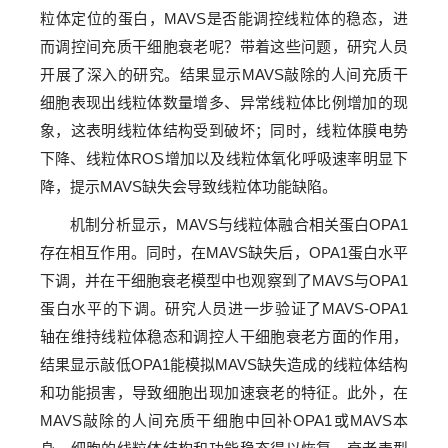
粒体定位的蛋白，MAVS是否能调控线粒体的稳态，进
而调控间充质干细胞衰老呢？带着这些问题，研究人员
开展了深入的研究。结果显示MAVS敲除的人间充质干
细胞表现出线粒体数量增多、异常线粒体比例增加的现
象，这表明线粒体结构受到破坏；同时，线粒体膜电势
下降、线粒体ROS增加以及线粒体氧化呼吸速率明显下
降，提示MAVS缺失会导致线粒体功能缺陷。
机制分析显示，MAVS与线粒体融合相关蛋白OPA1
存在相互作用。同时，在MAVS缺失后，OPA1蛋白水平
下调，并在干细胞衰老模型中也观察到了MAVS与OPA1
蛋白水平的下调。研究人员进一步验证了MAVS-OPA1
轴在维持线粒体稳态和调控人干细胞衰老方面的作用，
结果显示敲低OPA1能模拟MAVS缺失造成的线粒体结构
和功能损害，导致细胞出现加速衰老的特征。此外，在
MAVS敲除的人间充质干细胞中回补OPA1或MAVS本