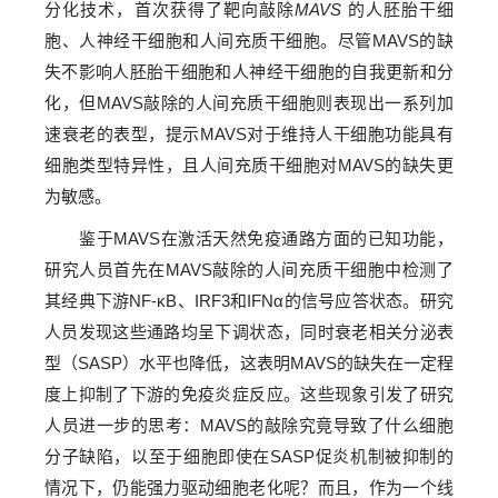
分化技术，首次获得了靶向敲除
MAVS
的人胚胎干细
胞、人神经干细胞和人间充质干细胞。尽管MAVS的缺
失不影响人胚胎干细胞和人神经干细胞的自我更新和分
化，但MAVS敲除的人间充质干细胞则表现出一系列加
速衰老的表型，提示MAVS对于维持人干细胞功能具有
细胞类型特异性，且人间充质干细胞对MAVS的缺失更
为敏感。
鉴于MAVS在激活天然免疫通路方面的已知功能，
研究人员首先在MAVS敲除的人间充质干细胞中检测了
其经典下游NF-κB、IRF3和IFNα的信号应答状态。研究
人员发现这些通路均呈下调状态，同时衰老相关分泌表
型（SASP）水平也降低，这表明MAVS的缺失在一定程
度上抑制了下游的免疫炎症反应。这些现象引发了研究
人员进一步的思考：MAVS的敲除究竟导致了什么细胞
分子缺陷，以至于细胞即使在SASP促炎机制被抑制的
情况下，仍能强力驱动细胞老化呢？而且，作为一个线