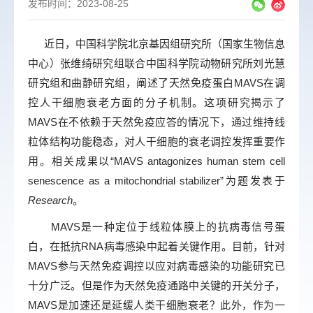
发布时间：2023-08-25
近日，中国科学院北京基因组研究所（国家生物信息
中心）张维绮研究组联合中国科学院动物研究所刘光慧
研究组和曲静研究组，阐述了天然免疫蛋白MAVS在调
控人干细胞衰老方面的分子机制。这项研究揭示了
MAVS在不依赖于天然免疫应答的情况下，通过维持线
粒体结构功能稳态，对人干细胞的衰老调控发挥重要作
用。相关成果以“MAVS antagonizes human stem cell
senescence as a mitochondrial stabilizer”为题发表于
Research
。
MAVS是一种定位于线粒体膜上的抗病毒信号蛋
白，在抵抗RNA病毒感染中起着关键作用。目前，针对
MAVS参与天然免疫调控以应对病毒感染的功能研究已
十分广泛。但是作为天然免疫通路中关键的开关分子，
MAVS是加速还是延缓人类干细胞衰老？此外，作为一