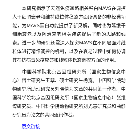
本研究揭示了天然免疫通路相关蛋白MAVS在调控
人干细胞衰老和维持线粒体稳态方面所具备的非经典功
能，为MAVS蛋白功能提供了新见解，同时也为延缓干
细胞衰老以及防治衰老相关疾病提供了新的思路和线
索。进一步的研究还需深入探究MAVS在不同层面对线
粒体进行精细调控的机制，以及在衰老过程中如何协调
其在抗病毒免疫应答和线粒体稳态调控方面的作用。
中国科学院北京基因组研究所（国家生物信息中
心）博士研究生王翠、硕士研究生杨宽，中国科学院动
物研究所助理研究员刘晓倩为文章的共同第一作者。中
国科学院北京基因组研究所（国家生物信息中心）张维
绮研究员、中国科学院动物研究所刘光慧研究员和曲静
研究员为论文的共同通讯作者。
原文链接