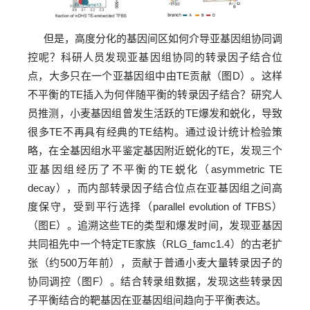
但是，高度分化的基因间区如何介导亚基因组协同调
控呢？科研人员发现亚基因组协同的转录因子结合位
点，大多只在一个亚基因组中由TE贡献（图D）。这样
不平衡的TE插入为何伴随平衡的转录因子结合？研究人
员推测，小麦基因组曾发生活跃的TE爆发和蜕化，导致
很多TE不再具有经典的TE结构。通过设计统计检验策
略，在全基因组水平鉴定基因附近蜕化的TE，发现三个
亚基因组经历了不平衡的TE蜕化（asymmetric TE
decay），而内部转录因子结合位点在亚基因组之间高
度保守，受到平行选择（parallel evolution of TFBS）
（图E）。追溯这些TE的类型和爆发时间，发现亚基因
共同祖先中一个特定TE家族（RLG_famc1.4）的古老扩
张（约500万年前），贡献于普通小麦大量转录因子的
协同调控（图F）。结合转录组数据，发现这些转录因
子平衡结合的靶基因在亚基因组间趋向于平衡表达。