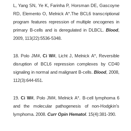
L, Yang SN, Ye K, Farinha P, Horsman DE, Gascoyne
RD, Elemento O, Melnick A*.The BCL6 transcriptional
program features repression of multiple oncogenes in
primary B-cells and is deregulated in DLBCL.
Blood
,
2009, 113(22):5536-5348.
18. Polo JM#,
Ci W#
, Licht J, Melnick A*, Reversible
disruption of BCL6 repression complexes by CD40
signaling in normal and malignant B-cells.
Blood
, 2008,
112(3):644-651.
19.
Ci W#
, Polo JM#, Melnick A*. B-cell lymphoma 6
and the molecular pathogenesis of non-Hodgkin’s
lymphoma. 2008.
Curr Opin Hematol
. 15(4):381-390.