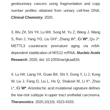
genitourinary cancers using fragmentation and copy
number profiles obtained from urinary cell-free DNA.
Clinical Chemistry
. 2020.
3. Wu Z#, Shi Y#, Lu M#, Song M, Yu Z, Wang J, Wang
S, Ren J, Yang YG, Liu GH*, Zhang W*,
Ci W*
, Qu J*.
METTL3 counteracts premature aging via m6A-
dependent stabilization of MIS12 mRNA.
Nucleic Acids
Research
. 2020, doi: 10.1093/nar/gkaa816.
4. Lu H#, Liang Y#, Guan B#, Shi Y, Gong Y, Li J, Kong
W, Liu J, Fang D, Liu L, He Q, Shakeel M, Li X*, Zhou
L*,
Ci W*
. Aristolochic acid mutational signature defines
the low-risk subtype in upper tract urothelial carcinoma.
Theranostics
. 2020,10(10): 4323-4333.