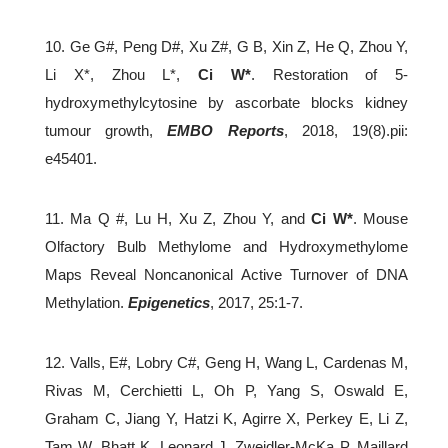
10. Ge G#, Peng D#, Xu Z#, G B, Xin Z, He Q, Zhou Y,
Li X*, Zhou L*,
Ci W*
. Restoration of 5-
hydroxymethylcytosine by ascorbate blocks kidney
tumour growth,
EMBO Reports
, 2018, 19(8).pii:
e45401.
11. Ma Q #, Lu H, Xu Z, Zhou Y, and
Ci W*
. Mouse
Olfactory Bulb Methylome and Hydroxymethylome
Maps Reveal Noncanonical Active Turnover of DNA
Methylation.
Epigenetics
, 2017, 25:1-7.
12. Valls, E#, Lobry C#, Geng H, Wang L, Cardenas M,
Rivas M, Cerchietti L, Oh P, Yang S, Oswald E,
Graham C, Jiang Y, Hatzi K, Agirre X, Perkey E, Li Z,
Tam W, Bhatt K, Leonard J, Zweidler-McKa P, Maillard