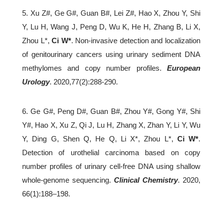
5. Xu Z#, Ge G#, Guan B#, Lei Z#, Hao X, Zhou Y, Shi
Y, Lu H, Wang J, Peng D, Wu K, He H, Zhang B, Li X,
Zhou L*,
Ci W*
. Non-invasive detection and localization
of genitourinary cancers using urinary sediment DNA
methylomes and copy number profiles.
European
Urology
. 2020,77(2):288-290.
6. Ge G#, Peng D#, Guan B#, Zhou Y#, Gong Y#, Shi
Y#, Hao X, Xu Z, Qi J, Lu H, Zhang X, Zhan Y, Li Y, Wu
Y, Ding G, Shen Q, He Q, Li X*, Zhou L*,
Ci W*
.
Detection of urothelial carcinoma based on copy
number profiles of urinary cell-free DNA using shallow
whole-genome sequencing.
Clinical Chemistry
. 2020,
66(1):188–198.