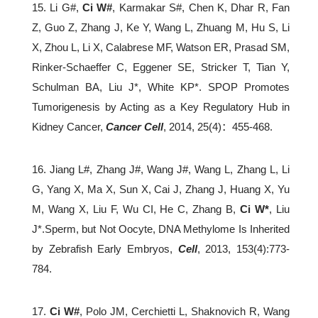
15. Li G#,
Ci W#
, Karmakar S#, Chen K, Dhar R, Fan
Z, Guo Z, Zhang J, Ke Y, Wang L, Zhuang M, Hu S, Li
X, Zhou L, Li X, Calabrese MF, Watson ER, Prasad SM,
Rinker-Schaeffer C, Eggener SE, Stricker T, Tian Y,
Schulman BA, Liu J*, White KP*. SPOP Promotes
Tumorigenesis by Acting as a Key Regulatory Hub in
Kidney Cancer,
Cancer Cell
, 2014, 25(4)：455-468.
16. Jiang L#, Zhang J#, Wang J#, Wang L, Zhang L, Li
G, Yang X, Ma X, Sun X, Cai J, Zhang J, Huang X, Yu
M, Wang X, Liu F, Wu CI, He C, Zhang B,
Ci W*
, Liu
J*.Sperm, but Not Oocyte, DNA Methylome Is Inherited
by Zebrafish Early Embryos,
Cell
, 2013, 153(4):773-
784.
17.
Ci W#
, Polo JM, Cerchietti L, Shaknovich R, Wang