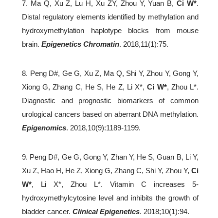
7. Ma Q, Xu Z, Lu H, Xu ZY, Zhou Y, Yuan B,
Ci W*
.
Distal regulatory elements identified by methylation and
hydroxymethylation haplotype blocks from mouse
brain.
Epigenetics Chromatin
. 2018,11(1):75.
8. Peng D#, Ge G, Xu Z, Ma Q, Shi Y, Zhou Y, Gong Y,
Xiong G, Zhang C, He S, He Z, Li X*,
Ci W*
, Zhou L*.
Diagnostic and prognostic biomarkers of common
urological cancers based on aberrant DNA methylation.
Epigenomics
. 2018,10(9):1189-1199.
9. Peng D#, Ge G, Gong Y, Zhan Y, He S, Guan B, Li Y,
Xu Z, Hao H, He Z, Xiong G, Zhang C, Shi Y, Zhou Y,
Ci
W*
, Li X*, Zhou L*. Vitamin C increases 5-
hydroxymethylcytosine level and inhibits the growth of
bladder cancer.
Clinical Epigenetics
. 2018;10(1):94.