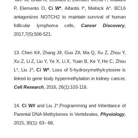
P, Elemento O,
Ci W*
, Aifantis I*, Melnick A*. BCL6
antagonizes NOTCH2 to maintain survival of human
follicular lymphoma cells,
Cancer Discovery
,
2017,7(5):506-521.
13. Chen K#, Zhang J#, Guo Z#, Ma Q, Xu Z, Zhou Y,
Xu Z, Li Z, Liu Y, Ye X, Li X, Yuan B, Ke Y, He C, Zhou
L*, Liu J*,
Ci W*
. Loss of 5-hydroxymethylcytosine is
linked to gene body hypermethylation in kidney cancer,
Cell Research
, 2016, 26(1):103-118.
14.
Ci W#
and Liu J*.Programming and Inheritance of
Parental DNA Methylomes in Vertebrates,
Physiology
,
2015, 30(1): 63– 68.