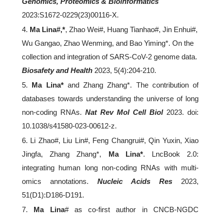
Genomics, Proteomics & Bioinformatics
2023:S1672-0229(23)00116-X.
4.
Ma Lina#,*
, Zhao Wei#, Huang Tianhao#, Jin Enhui#,
Wu Gangao, Zhao Wenming, and Bao Yiming*. On the
collection and integration of SARS-CoV-2 genome data.
Biosafety and Health
2023, 5(4):204-210.
5.
Ma Lina*
and Zhang Zhang*. The contribution of
databases towards understanding the universe of long
non-coding RNAs.
Nat Rev Mol Cell Biol
2023. doi:
10.1038/s41580-023-00612-z.
6. Li Zhao#, Liu Lin#, Feng Changrui#, Qin Yuxin, Xiao
Jingfa, Zhang Zhang*,
Ma Lina*
. LncBook 2.0:
integrating human long non-coding RNAs with multi-
omics annotations.
Nucleic Acids Res
2023,
51(D1):D186-D191.
7.
Ma Lina
# as co-first author in CNCB-NGDC