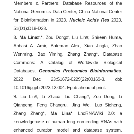
Members & Partners: Database Resources of the
National Genomics Data Center, China National Center
for Bioinformation in 2023.
Nucleic Acids Res
2023,
51(D1):D18-D28.
8.
Ma Lina
#,*, Zou Dong#, Liu Lin#, Shireen Huma,
Abbasi A. Amir, Bateman Alex, Xiao Jingfa, Zhao
Wenming, Bao Yiming, Zhang Zhang*. Database
Commons: A Catalog of Worldwide Biological
Databases.
Genomics Proteomics Bioinformatics
.
2022 Dec 23:S1672-0229(22)00169-3. doi:
10.1016/j.gpb.2022.12.004. Epub ahead of print.
9. Liu Lin#, Li Zhao#, Liu Chang#, Zou Dong, Li
Qianpeng, Feng Changrui, Jing Wei, Luo Sicheng,
Zhang Zhang*,
Ma Lina*
. LncRNAWiki 2.0: a
knowledgebase of human long non-coding RNAs with
enhanced curation model and database system.