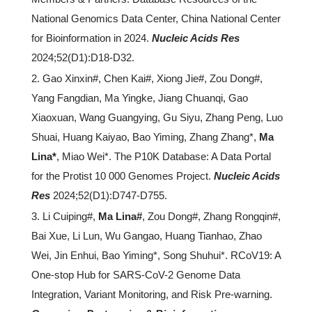
National Genomics Data Center, China National Center
for Bioinformation in 2024.
Nucleic Acids Res
2024;52(D1):D18-D32.
2. Gao Xinxin#, Chen Kai#, Xiong Jie#, Zou Dong#,
Yang Fangdian, Ma Yingke, Jiang Chuanqi, Gao
Xiaoxuan, Wang Guangying, Gu Siyu, Zhang Peng, Luo
Shuai, Huang Kaiyao, Bao Yiming, Zhang Zhang*,
Ma
Lina*
, Miao Wei*. The P10K Database: A Data Portal
for the Protist 10 000 Genomes Project.
Nucleic Acids
Res
2024;52(D1):D747-D755.
3. Li Cuiping#,
Ma Lina#
, Zou Dong#, Zhang Rongqin#,
Bai Xue, Li Lun, Wu Gangao, Huang Tianhao, Zhao
Wei, Jin Enhui, Bao Yiming*, Song Shuhui*. RCoV19: A
One-stop Hub for SARS-CoV-2 Genome Data
Integration, Variant Monitoring, and Risk Pre-warning.