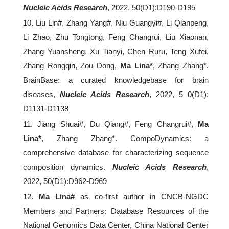
Nucleic Acids Research
, 2022, 50(D1):D190-D195
10. Liu Lin#, Zhang Yang#, Niu Guangyi#, Li Qianpeng,
Li Zhao, Zhu Tongtong, Feng Changrui, Liu Xiaonan,
Zhang Yuansheng, Xu Tianyi, Chen Ruru, Teng Xufei,
Zhang Rongqin, Zou Dong,
Ma Lina*
, Zhang Zhang*.
BrainBase: a curated knowledgebase for brain
diseases,
Nucleic Acids Research
, 2022, 5 0(D1):
D1131-D1138
11. Jiang Shuai#, Du Qiang#, Feng Changrui#,
Ma
Lina*
, Zhang Zhang*. CompoDynamics: a
comprehensive database for characterizing sequence
composition dynamics.
Nucleic Acids Research
,
2022, 50(D1):D962-D969
12.
Ma Lina#
as co-first author in CNCB-NGDC
Members and Partners: Database Resources of the
National Genomics Data Center, China National Center