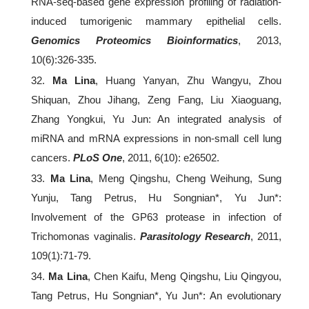
RNA-seq-based gene expression profiling of radiation-
induced tumorigenic mammary epithelial cells.
Genomics Proteomics Bioinformatics
, 2013,
10(6):326-335.
32.
Ma Lina
, Huang Yanyan, Zhu Wangyu, Zhou
Shiquan, Zhou Jihang, Zeng Fang, Liu Xiaoguang,
Zhang Yongkui, Yu Jun: An integrated analysis of
miRNA and mRNA expressions in non-small cell lung
cancers.
PLoS One
, 2011, 6(10): e26502.
33.
Ma Lina
, Meng Qingshu, Cheng Weihung, Sung
Yunju, Tang Petrus, Hu Songnian*, Yu Jun*:
Involvement of the GP63 protease in infection of
Trichomonas vaginalis.
Parasitology Research
, 2011,
109(1):71-79.
34.
Ma Lina
, Chen Kaifu, Meng Qingshu, Liu Qingyou,
Tang Petrus, Hu Songnian*, Yu Jun*: An evolutionary