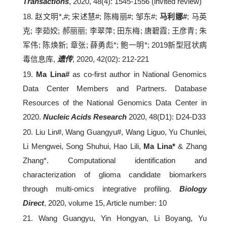
Transactions
, 2020, 48(4): 1545-1556 (invited review)
18. 赵文明*,#; 宋述慧#; 陈梅丽#; 邹东#;
马利娜#
; 马英
克; 李茹姣; 郝丽丽; 李翠萍; 田东梅; 唐碧霞; 王彦青; 朱
军伟; 陈焕新; 章张; 薛勇彪*; 鲍一明*; 2019新型冠状病
毒信息库,
遗传
, 2020, 42(02): 212-221
19.
Ma Lina#
as co-first author in National Genomics
Data Center Members and Partners. Database
Resources of the National Genomics Data Center in
2020.
Nucleic Acids Research
2020, 48(D1): D24-D33
20. Liu Lin#, Wang Guangyu#, Wang Liguo, Yu Chunlei,
Li Mengwei, Song Shuhui, Hao Lili,
Ma Lina*
& Zhang
Zhang*. Computational identification and
characterization of glioma candidate biomarkers
through multi-omics integrative profiling.
Biology
Direct
, 2020, volume 15, Article number: 10
21. Wang Guangyu, Yin Hongyan, Li Boyang, Yu