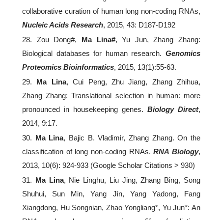
collaborative curation of human long non-coding RNAs,
Nucleic Acids Research
, 2015, 43: D187-D192
28. Zou Dong#,
Ma Lina#
, Yu Jun, Zhang Zhang:
Biological databases for human research.
Genomics
Proteomics Bioinformatics
, 2015, 13(1):55-63.
29.
Ma Lina
, Cui Peng, Zhu Jiang, Zhang Zhihua,
Zhang Zhang: Translational selection in human: more
pronounced in housekeeping genes.
Biology Direct
,
2014, 9:17.
30.
Ma Lina
, Bajic B. Vladimir, Zhang Zhang. On the
classification of long non-coding RNAs.
RNA Biology
,
2013, 10(6): 924-933 (Google Scholar Citations > 930)
31.
Ma Lina
, Nie Linghu, Liu Jing, Zhang Bing, Song
Shuhui, Sun Min, Yang Jin, Yang Yadong, Fang
Xiangdong, Hu Songnian, Zhao Yongliang*, Yu Jun*: An