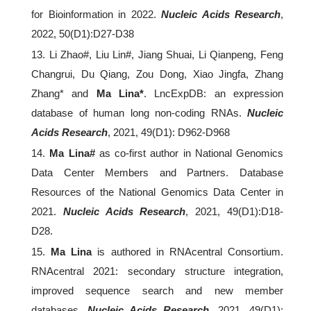
for Bioinformation in 2022.
Nucleic Acids Research
,
2022, 50(D1):D27-D38
13. Li Zhao#, Liu Lin#, Jiang Shuai, Li Qianpeng, Feng
Changrui, Du Qiang, Zou Dong, Xiao Jingfa, Zhang
Zhang* and
Ma Lina*
. LncExpDB: an expression
database of human long non-coding RNAs.
Nucleic
Acids Research
, 2021, 49(D1): D962-D968
14.
Ma Lina#
as co-first author in National Genomics
Data Center Members and Partners. Database
Resources of the National Genomics Data Center in
2021.
Nucleic Acids Research
, 2021, 49(D1):D18-
D28.
15.
Ma Lina
is authored in RNAcentral Consortium.
RNAcentral 2021: secondary structure integration,
improved sequence search and new member
databases.
Nucleic Acids Research
, 2021, 49(D1):