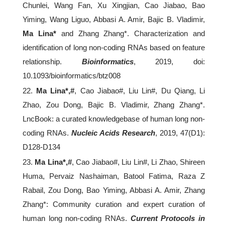
Chunlei, Wang Fan, Xu Xingjian, Cao Jiabao, Bao
Yiming, Wang Liguo, Abbasi A. Amir, Bajic B. Vladimir,
Ma Lina*
and Zhang Zhang*. Characterization and
identification of long non-coding RNAs based on feature
relationship.
Bioinformatics
, 2019, doi:
10.1093/bioinformatics/btz008
22.
Ma Lina*,#
, Cao Jiabao#, Liu Lin#, Du Qiang, Li
Zhao, Zou Dong, Bajic B. Vladimir, Zhang Zhang*.
LncBook: a curated knowledgebase of human long non-
coding RNAs.
Nucleic Acids Research
, 2019, 47(D1):
D128-D134
23.
Ma Lina*,#
, Cao Jiabao#, Liu Lin#, Li Zhao, Shireen
Huma, Pervaiz Nashaiman, Batool Fatima, Raza Z
Rabail, Zou Dong, Bao Yiming, Abbasi A. Amir, Zhang
Zhang*: Community curation and expert curation of
human long non-coding RNAs.
Current Protocols in