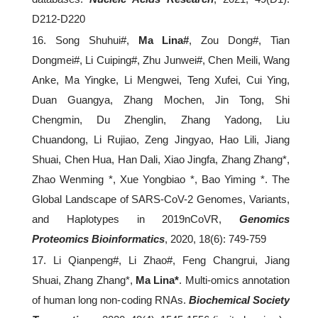
D212-D220
16. Song Shuhui#,
Ma Lina#
, Zou Dong#, Tian
Dongmei#, Li Cuiping#, Zhu Junwei#, Chen Meili, Wang
Anke, Ma Yingke, Li Mengwei, Teng Xufei, Cui Ying,
Duan Guangya, Zhang Mochen, Jin Tong, Shi
Chengmin, Du Zhenglin, Zhang Yadong, Liu
Chuandong, Li Rujiao, Zeng Jingyao, Hao Lili, Jiang
Shuai, Chen Hua, Han Dali, Xiao Jingfa, Zhang Zhang*,
Zhao Wenming *, Xue Yongbiao *, Bao Yiming *. The
Global Landscape of SARS-CoV-2 Genomes, Variants,
and Haplotypes in 2019nCoVR,
Genomics
Proteomics Bioinformatics
, 2020, 18(6): 749-759
17. Li Qianpeng#, Li Zhao#, Feng Changrui, Jiang
Shuai, Zhang Zhang*,
Ma Lina*
. Multi-omics annotation
of human long non-coding RNAs.
Biochemical Society