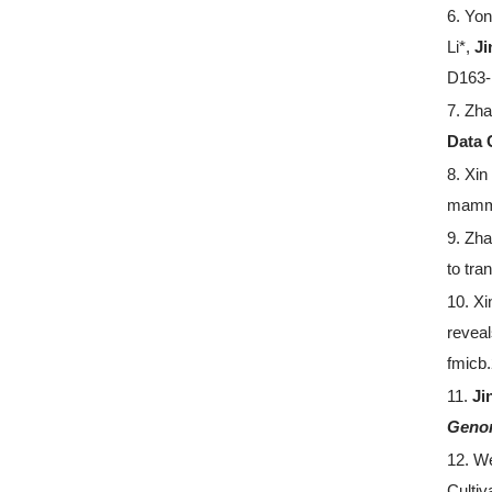
6.
Yon
Li*,
Ji
D163-
7.
Zha
Data 
8.
Xin
mamma
9.
Zha
to tra
10.
Xi
reveal
fmicb
11.
Ji
Genom
12.
W
Cultiv