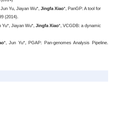
 Jun Yu, Jiayan Wu*,
Jingfa Xiao
*, PanGP: A tool for
99 (2014).
n Yu*, Jiayan Wu*,
Jingfa Xiao
*, VCGDB: a dynamic
ao
*, Jun Yu*, PGAP: Pan-genomes Analysis Pipeline.