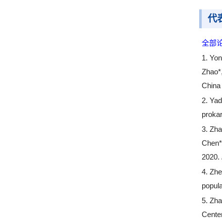
代
全部
1.
Yon
Zhao*
China 
2.
Yad
proka
3.
Zha
Chen*
2020.
4.
Zhe
popul
5.
Zha
Cente