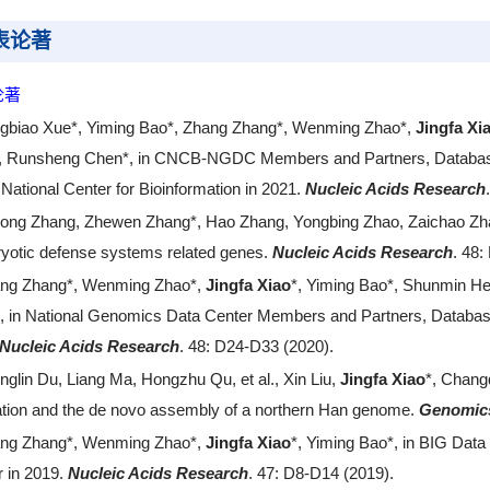
表论著
论著
gbiao Xue*, Yiming Bao*, Zhang Zhang*, Wenming Zhao*,
Jingfa Xi
, Runsheng Chen*, in CNCB-NGDC Members and Partners, Database 
National Center for Bioinformation in 2021.
Nucleic Acids Research
ong Zhang, Zhewen Zhang*, Hao Zhang, Yongbing Zhao, Zaichao Z
ryotic defense systems related genes.
Nucleic Acids Research
. 48
ng Zhang*, Wenming Zhao*,
Jingfa Xiao
*, Yiming Bao*, Shunmin He
, in National Genomics Data Center Members and Partners, Databas
Nucleic Acids Research
. 48: D24-D33 (2020).
nglin Du, Liang Ma, Hongzhu Qu,
et al.
, Xin Liu,
Jingfa Xiao
*, Chang
ation and the de novo assembly of a northern Han genome.
Genomics
ng Zhang*, Wenming Zhao*,
Jingfa Xiao
*, Yiming Bao*, in BIG Dat
r in 2019.
Nucleic Acids Research
. 47: D8-D14 (2019).