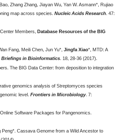
Bao, Zhang Zhang, Jiayan Wu, Yan W. Asmann*, Rujiao
oning map across species.
Nucleic Acids Research
. 47:
a Center Members,
Database Resources of the BIG
Wan Fang, Meili Chen, Jun Yu*,
Jingfa Xiao
*, MTD: A
.
Briefings in Bioinformatics
. 18, 28-36 (2017).
rs. The BIG Data Center: from deposition to integration
ative genomics analysis of Streptomyces species
e genomic level.
Frontiers in Microbiology
. 7:
f Online Software Packages for Pangenomics.
Ming Peng*. Cassava Genome from a Wild Ancestor to
 (2014)