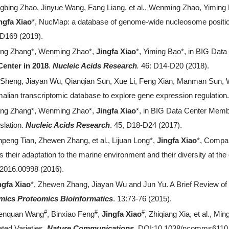
gbing Zhao, Jinyue Wang, Fang Liang,
et al.
, Wenming Zhao, Yiming 
ngfa Xiao
*, NucMap: a database of genome-wide nucleosome positi
D169 (2019).
ng Zhang*, Wenming Zhao*,
Jingfa Xiao
*, Yiming Bao*, in BIG Dat
Center in 2018
.
Nucleic Acids Research
.
46: D14-D20 (2018).
 Sheng, Jiayan Wu, Qianqian Sun, Xue Li, Feng Xian, Manman Sun, 
lian transcriptomic database to explore gene expression regulation
ng Zhang*, Wenming Zhao*,
Jingfa Xiao
*, in BIG Data Center Membe
nslation.
Nucleic Acids Research
. 45, D18-D24 (2017).
npeng Tian, Zhewen Zhang, et al., Lijuan Long*,
Jingfa Xiao
*, Compar
s their adaptation to the marine environment and their diversity at th
.2016.00998 (2016).
ngfa Xiao
*, Zhewen Zhang, Jiayan Wu and Jun Yu. A Brief Review o
ics Proteomics Bioinformatics
. 13:73-76 (2015).
#
#
#
enquan Wang
, Binxiao Feng
,
Jingfa Xiao
, Zhiqiang Xia, et al., 
ated Varieties.
Nature Communications
.
DOI:10.1038/ncomms6110