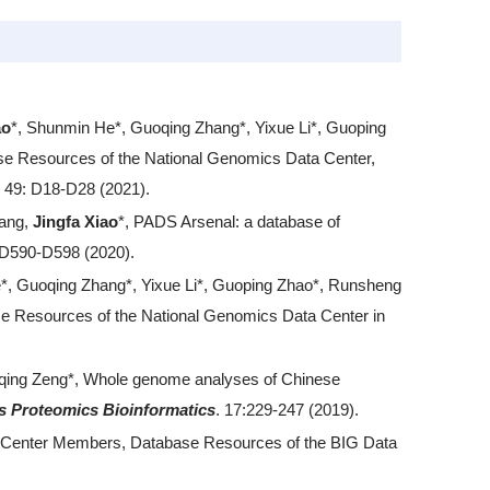
ao
*, Shunmin He*, Guoqing Zhang*, Yixue Li*, Guoping
Resources of the National Genomics Data Center,
. 49: D18-D28 (2021).
hang,
Jingfa Xiao
*, PADS Arsenal: a database of
: D590-D598 (2020).
*, Guoqing Zhang*, Yixue Li*, Guoping Zhao*, Runsheng
e Resources of the National Genomics Data Center in
qing Zeng*, Whole genome analyses of Chinese
 Proteomics Bioinformatics
. 17:229-247 (2019).
a Center Members, Database Resources of the BIG Data