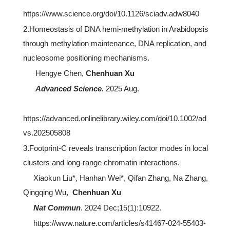
https://www.science.org/doi/10.1126/sciadv.adw8040
2.Homeostasis of DNA hemi-methylation in Arabidopsis
through methylation maintenance, DNA replication, and
nucleosome positioning mechanisms.
Hengye Chen,
Chenhuan Xu
Advanced Science.
2025 Aug.
https://advanced.onlinelibrary.wiley.com/doi/10.1002/ad
vs.202505808
3.Footprint-C reveals transcription factor modes in local
clusters and long-range chromatin interactions.
Xiaokun Liu*, Hanhan Wei*, Qifan Zhang, Na Zhang,
Qingqing Wu,
Chenhuan Xu
Nat Commun
. 2024 Dec;15(1):10922.
https://www.nature.com/articles/s41467-024-55403-