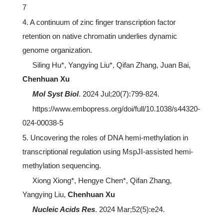
7
4. A continuum of zinc finger transcription factor
retention on native chromatin underlies dynamic
genome organization.
Siling Hu*, Yangying Liu*, Qifan Zhang, Juan Bai,
Chenhuan Xu
Mol Syst Biol
. 2024 Jul;20(7):799-824.
https://www.embopress.org/doi/full/10.1038/s44320-
024-00038-5
5. Uncovering the roles of DNA hemi-methylation in
transcriptional regulation using MspJI-assisted hemi-
methylation sequencing.
Xiong Xiong*, Hengye Chen*, Qifan Zhang,
Yangying Liu,
Chenhuan Xu
Nucleic Acids Res
. 2024 Mar;52(5):e24.