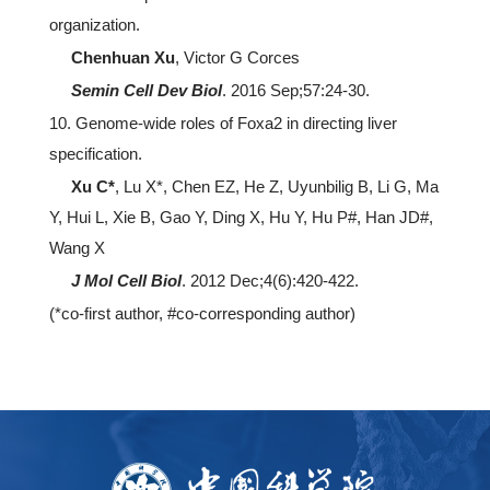
organization.
Chenhuan Xu
, Victor G Corces
Semin Cell Dev Biol
. 2016 Sep;57:24-30.
10. Genome-wide roles of Foxa2 in directing liver
specification.
Xu C*
, Lu X*, Chen EZ, He Z, Uyunbilig B, Li G, Ma
Y, Hui L, Xie B, Gao Y, Ding X, Hu Y, Hu P#, Han JD#,
Wang X
J Mol Cell Biol
. 2012 Dec;4(6):420-422.
(*co-first author, #co-corresponding author)