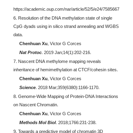
https://academic.oup.com/nar/article/52/5/e24/7585667
6. Resolution of the DNA methylation state of single
CpG dyads using in silico strand annealing and WGBS
data.
Chenhuan Xu
, Victor G Corces
Nat Protoc
. 2019 Jan;14(1):202-216.
7. Nascent DNA methylome mapping reveals
inheritance of hemimethylation at CTCF/cohesin sites.
Chenhuan Xu
, Victor G Corces
Science
. 2018 Mar;359(6380):1166-1170.
8. Genome-Wide Mapping of Protein-DNA Interactions
on Nascent Chromatin.
Chenhuan Xu
, Victor G Corces
Methods Mol Biol
. 2018;1766:231-238.
9. Towards a predictive model of chromatin 3D