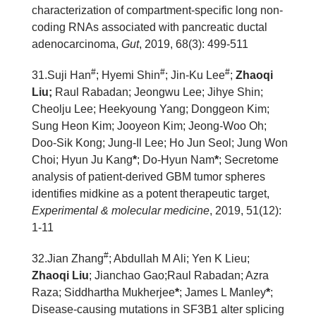
characterization of compartment-specific long non-
coding RNAs associated with pancreatic ductal
adenocarcinoma,
Gut
, 2019, 68(3): 499-511
#
#
#
31
.Suji Han
; Hyemi Shin
; Jin-Ku Lee
;
Zhaoqi
Liu;
Raul Rabadan; Jeongwu Lee; Jihye Shin;
Cheolju Lee; Heekyoung Yang; Donggeon Kim;
Sung Heon Kim; Jooyeon Kim; Jeong-Woo Oh;
Doo-Sik Kong; Jung-Il Lee; Ho Jun Seol; Jung Won
Choi; Hyun Ju Kang
*
; Do-Hyun Nam
*
; Secretome
analysis of patient-derived GBM tumor spheres
identifies midkine as a potent therapeutic target,
Experimental & molecular medicine
, 2019, 51(12):
1-11
#
32.Jian Zhang
; Abdullah M Ali; Yen K Lieu;
Zhaoqi Liu
; Jianchao Gao;Raul Rabadan; Azra
Raza; Siddhartha Mukherjee
*
; James L Manley
*
;
Disease-causing mutations in SF3B1 alter splicing