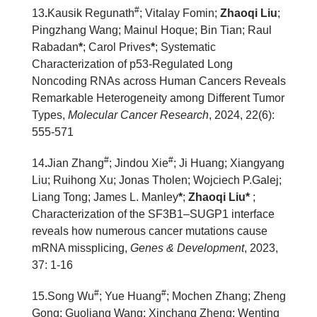
#
13
.
Kausik Regunath
; Vitalay Fomin;
Zhaoqi Liu
;
Pingzhang Wang; Mainul Hoque; Bin Tian; Raul
Rabadan
*
; Carol Prives
*
; Systematic
Characterization of p53-Regulated Long
Noncoding RNAs across Human Cancers Reveals
Remarkable Heterogeneity among Different Tumor
Types,
Molecular Cancer Research
, 2024, 22(6):
555-571
#
#
1
4
.
Jian Zhang
; Jindou Xie
; Ji Huang; Xiangyang
Liu; Ruihong Xu; Jonas Tholen; Wojciech P.Galej;
Liang Tong; James L. Manley
*
;
Zhaoqi Liu*
;
Characterization of the SF3B1–SUGP1 interface
reveals how numerous cancer mutations cause
mRNA missplicing,
Genes & Development
, 2023,
37: 1-16
#
#
1
5
.
Song Wu
; Yue Huang
; Mochen Zhang; Zheng
Gong; Guoliang Wang; Xinchang Zheng; Wenting