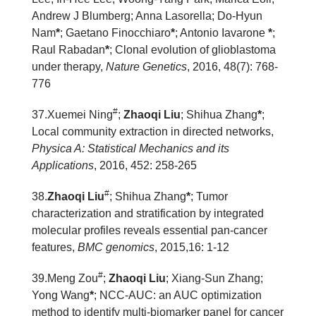
Andrew J Blumberg; Anna Lasorella; Do-Hyun
Nam
*
; Gaetano Finocchiaro
*
; Antonio Iavarone
*
;
Raul Rabadan
*
; Clonal evolution of glioblastoma
under therapy,
Nature Genetics
, 2016,
48(7): 768-
776
#
3
7
.Xuemei Ning
;
Zhaoqi Liu
; Shihua Zhang
*
;
Local community extraction in directed networks,
Physica A: Statistical Mechanics and its
Applications
, 2016, 452: 258-265
#
3
8
.
Zhaoqi Liu
; Shihua Zhang
*
; Tumor
characterization and stratification by integrated
molecular profiles reveals essential pan-cancer
features,
BMC genomics
, 2015,16: 1-12
#
3
9
.Meng Zou
;
Zhaoqi Liu
; Xiang-Sun Zhang;
Yong Wang
*
; NCC-AUC: an AUC optimization
method to identify multi-biomarker panel for cancer