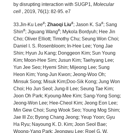
by disrupting interaction with SUGP1,
Molecular
cell
, 2019, 76(1): 82-95. e7
#
#
#
33.Jin-Ku Lee
;
Zhaoqi Liu
; Jason K. Sa
; Sang
#
#
Shin
; Jiguang Wang
; Mykola Bordyuh; Hee Jin
Cho; Oliver Elliott; Timothy Chu; Seung Won Choi;
Daniel I. S. Rosenbloom; In-Hee Lee; Yong Jae
Shin; Hyun Ju Kang; Donggeon Kim; Sun Young
Kim; Moon-Hee Sim; Jusun Kim; Taehyang Lee;
Yun Jee Seo; Hyemi Shin; Mijeong Lee; Sung
Heon Kim; Yong-Jun Kwon; Jeong-Woo Oh;
Minsuk Song; Misuk Kim;Doo-Sik Kong; Jung Won
Choi; Ho Jun Seol; Jung-Il Lee; Seung Tae Kim;
Joon Oh Park; Kyoung-Mee Kim; Sang-Yong Song;
Jeong-Won Lee; Hee-Cheol Kim; Jeong Eon Lee;
Min Gew Choi; Sung Wook Seo; Young Mog Shim;
Jae Ill Zo; Byong Chang Jeong; Yeup Yoon; Gyu
Ha Ryu; Nayoung K. D. Kim; Joon Seol Bae;
Woong-Yang Park; Jeongwu Lee; Roel G. W.