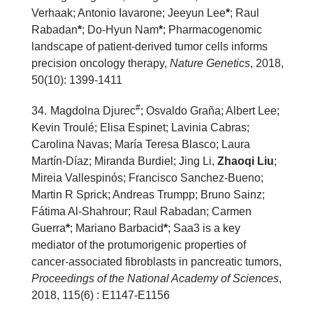
Verhaak; Antonio Iavarone; Jeeyun Lee
*
; Raul
Rabadan
*
; Do-Hyun Nam
*
; Pharmacogenomic
landscape of patient-derived tumor cells informs
precision oncology therapy,
Nature Genetics
, 2018,
50(10): 1399-1411
#
3
4
.
Magdolna Djurec
; Osvaldo Graña; Albert Lee;
Kevin Troulé; Elisa Espinet; Lavinia Cabras;
Carolina Navas; María Teresa Blasco; Laura
Martín-Díaz; Miranda Burdiel; Jing Li,
Zhaoqi Liu
;
Mireia Vallespinós; Francisco Sanchez-Bueno;
Martin R Sprick; Andreas Trumpp; Bruno Sainz;
Fátima Al-Shahrour; Raul Rabadan; Carmen
Guerra
*
; Mariano Barbacid
*
; Saa3 is a key
mediator of the protumorigenic properties of
cancer-associated fibroblasts in pancreatic tumors,
Proceedings of the National Academy of Sciences
,
2018, 115(6) : E1147-E1156