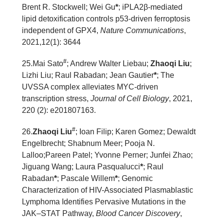
Brent R. Stockwell; Wei Gu
*
; iPLA2β-mediated
lipid detoxification controls p53-driven ferroptosis
independent of GPX4,
Nature Communications
,
2021,12(1): 3644
#
2
5
.Mai Sato
; Andrew Walter Liebau;
Zhaoqi Liu
;
Lizhi Liu; Raul Rabadan; Jean Gautier
*
; The
UVSSA complex alleviates MYC-driven
transcription stress,
Journal of Cell Biology
, 2021,
220 (2): e201807163.
#
2
6
.
Zhaoqi Liu
; Ioan Filip; Karen Gomez; Dewaldt
Engelbrecht; Shabnum Meer; Pooja N.
Lalloo;Pareen Patel; Yvonne Perner; Junfei Zhao;
Jiguang Wang; Laura Pasqualucci
*
; Raul
Rabadan
*
; Pascale Willem
*
; Genomic
Characterization of HIV-Associated Plasmablastic
Lymphoma Identifies Pervasive Mutations in the
JAK–STAT Pathway,
Blood Cancer Discovery
,