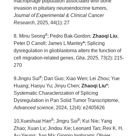
macrophage population associated with bone
invasion in pituitary neuroendocrine tumors,
Journal of Experimental & Clinical Cancer
Research
, 2025, 44(1): 27
#
8
.
Minu Seong
; Pedro Bak‐Gordon;
Zhaoqi Liu
;
Peter D Canoll; James L Manley
*
; Splicing
dysregulation in glioblastoma alters the function of
cell migration‐related genes,
Glia
, 2025, 73(2): 215-
270
#
9
.Jingru Sui
; Dan Guo; Xiao Wen; Lei Zhou; Yue
Huang; Haoyu Yu; Jinyu Chen;
Zhaoqi Liu*
;
Systematic Characterization of Splicing
Dysregulation in Pan Solid Tumor Transcriptome,
Advanced science
, 2024, 12(4): e2405626
#
#
10
.Xueshuai Han
; Jingru Sui
; Kui Nie; Yang
Zhao; Xuan Lv; Jindou Xie; Leonard Tan; Rex K. H.
Au-Yeung; Jiao Ma; Giorgio Inghirami; Olivier