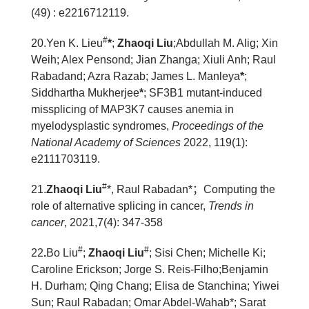
(49) : e2216712119.
#
20.Yen K. Lieu
*
;
Zhaoqi Liu
;Abdullah M. Alig; Xin
Weih; Alex Pensond; Jian Zhanga; Xiuli Anh; Raul
Rabadand; Azra Razab; James L. Manleya
*
;
Siddhartha Mukherjee
*
;
SF3B1 mutant-induced
missplicing of MAP3K7 causes anemia in
myelodysplastic syndromes,
Proceedings of the
National Academy of Sciences
2022, 119(1):
e2111703119.
#
21.
Zhaoqi Liu
*, Raul Rabadan*
；
Computing the
role of alternative splicing in cancer,
Trends in
cancer
, 2021,7(4): 347-358
#
#
22
.
Bo Liu
;
Zhaoqi Liu
; Sisi Chen; Michelle Ki;
Caroline Erickson; Jorge S. Reis-Filho;Benjamin
H. Durham; Qing Chang; Elisa de Stanchina; Yiwei
Sun; Raul Rabadan; Omar Abdel-Wahab*; Sarat