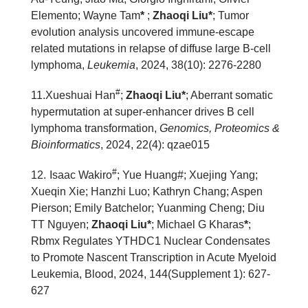
Elemento; Wayne Tam
*
;
Zhaoqi Liu*
; Tumor
evolution analysis uncovered immune-escape
related mutations in relapse of diffuse large B-cell
lymphoma,
Leukemia
, 2024, 38(10): 2276-2280
#
11
.
Xueshuai Han
;
Zhaoqi Liu*
; Aberrant somatic
hypermutation at super-enhancer drives B cell
lymphoma transformation,
Genomics, Proteomics &
Bioinformatics
, 2024, 22(4): qzae015
#
12
.
Isaac Wakiro
; Yue Huang#; Xuejing Yang;
Xueqin Xie; Hanzhi Luo; Kathryn Chang; Aspen
Pierson; Emily Batchelor; Yuanming Cheng; Diu
TT Nguyen;
Zhaoqi Liu*
; Michael G Kharas
*
;
Rbmx Regulates YTHDC1 Nuclear Condensates
to Promote Nascent Transcription in Acute Myeloid
Leukemia, Blood, 2024, 144(Supplement 1): 627-
627