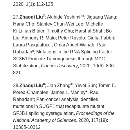
2020, 1(1): 112-125
#
#
2
7
.
Zhaoqi Liu
; Akihide Yoshimi
*
; Jiguang Wang;
Hana Cho; Stanley Chun-Wei Lee; Michelle
Ki;Lillian Bi
tner; Timothy Chu; Harshal Shah; Bo
Liu; Anthony R. Mato; Peter Ruvolo; Giulia Fabbri;
Laura Pasqualucci; Omar Abdel-Wahab; Raul
Rabadan
*
; Mutations in the RNA Splicing Factor
SF3B1Promote Tumorigenesis through MYC
Stabilization,
Cancer Discovery
, 2020, 10(6): 806-
821
#
#
2
8
.
Zhaoqi Liu
; Jian Zhang
; Yiwei Sun; Tomin E.
Perea-Chamblee; James L. Manley
*
; Raul
Rabadan
*
; Pan-cancer analysis identifies
mutations in SUGP1 that recapitulate mutant
SF3B1 splicing dysregulation,
Proceedings of the
National Academy of Sciences
, 2020, 117(19):
10305-10312