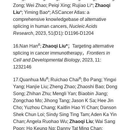
Zong; Wei Zhao; Peiqi Xing; Rujiao Li*;
Zhaoqi
Liu
*; Yiming Bao*; ASCancer Atlas: a
comprehensive knowledgebase of alternative
splicing in human cancers,
Nucleic Acids
Research
, 2023, 51(D1): D1196-D1204
#
1
6
.Nan Han
;
Zhaoqi Liu*
；
Targeting alternative
splicing in cancer immunotherapy
，
Frontiers in
Cell and Developmental Biology
, 2023, 11:
1232146
#
#
1
7
.Quanhua Mu
; Ruichao Chai
; Bo Pang; Yingxi
Yang; Hanjie Liu; Zheng Zhao; Zhaoshi Bao; Dong
Song; Zhihan Zhu; Mengli Yan; Biaobin Jiang;
Zongchao Mo; Jihong Tang; Jason K Sa; Hee Jin
Cho; Yuzhou Chang; Kaitlin Hao Yi Chan; Danson
Shek Chun Loi; Sindy Sing Ting Tam; Aden Ka Yin
Chan; Angela Ruohao Wu;
Zhaoqi Liu
; Wai Sang
Poon; Ho Keung Ng; Danny Tat Ming Chan;