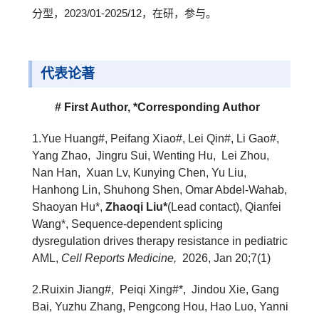
分型，2023/01-2025/12，在研，参与。
代表论著
# First Author, *Corresponding Author
1.
Yue Huang#, Peifang Xiao#, Lei Qin#, Li Gao#,
Yang Zhao, Jingru Sui, Wenting Hu, Lei Zhou,
Nan Han, Xuan Lv, Kunying Chen, Yu Liu,
Hanhong Lin, Shuhong Shen, Omar Abdel-Wahab,
Shaoyan Hu*,
Zhaoqi Liu*
(Lead contact), Qianfei
Wang*, Sequence-dependent splicing
dysregulation drives therapy resistance in pediatric
AML,
Cell Reports Medicine,
2026, Jan 20;7(1)
2.
Ruixin Jiang#, Peiqi Xing#*, Jindou Xie, Gang
Bai, Yuzhu Zhang, Pengcong Hou, Hao Luo, Yanni