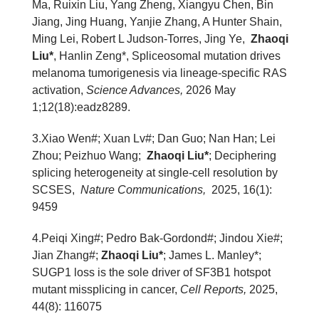
Ma, Ruixin Liu, Yang Zheng, Xiangyu Chen, Bin
Jiang, Jing Huang, Yanjie
Zhang, A Hunter Shain,
Ming Lei, Robert L Judson-Torres, Jing Ye,
Zhaoqi
Liu*
, Hanlin Zeng*, Spliceosomal mutation drives
melanoma tumorigenesis via lineage-specific RAS
activation,
Science Advances,
2026 May
1;12(18):eadz8289.
3
.
Xiao Wen#; Xuan Lv#; Dan Guo; Nan Han; Lei
Zhou; Peizhuo Wang;
Zhaoqi Liu*
; Deciphering
splicing heterogeneity at single-cell resolution by
SCSES,
Nature Communications,
2025, 16(1):
9459
4.
Peiqi Xing#; Pedro Bak-Gordond#; Jindou Xie#;
Jian Zhang#;
Zhaoqi Liu*
; James L. Manley*;
SUGP1 loss is the sole driver of SF3B1 hotspot
mutant missplicing in cancer,
Cell Reports,
2025,
44(8): 116075