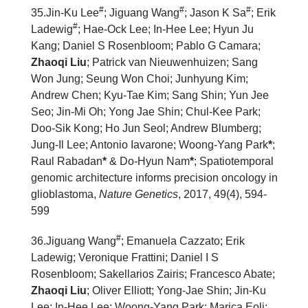
#
#
#
3
5
.Jin-Ku Lee
; Jiguang Wang
; Jason K Sa
; Erik
#
Ladewig
; Hae-Ock Lee; In-Hee Lee; Hyun Ju
Kang; Daniel S Rosenbloom; Pablo G Camara;
Zhaoqi Liu
; Patrick van Nieuwenhuizen; Sang
Won Jung; Seung Won Choi; Junhyung Kim;
Andrew Chen; Kyu-Tae Kim; Sang Shin; Yun Jee
Seo; Jin-Mi Oh; Yong Jae Shin; Chul-Kee Park;
Doo-Sik Kong; Ho Jun Seol; Andrew Blumberg;
Jung-Il Lee; Antonio Iavarone; Woong-Yang Park
*
;
Raul Rabadan
*
& Do-Hyun Nam
*
; Spatiotemporal
genomic architecture informs precision oncology in
glioblastoma,
Nature Genetics
, 2017, 49(4), 594-
599
#
3
6
.Jiguang Wang
; Emanuela Cazzato; Erik
Ladewig; Veronique Frattini; Daniel I S
Rosenbloom; Sakellarios Zairis; Francesco Abate;
Zhaoqi Liu
; Oliver Elliott; Yong-Jae Shin; Jin-Ku
Lee; In-Hee Lee; Woong-Yang Park; Marica Eoli;