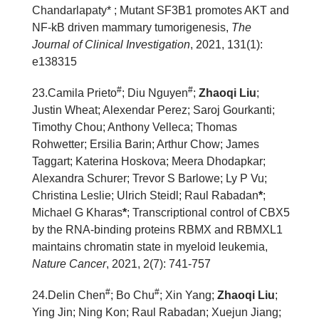
Chandarlapaty* ; Mutant SF3B1 promotes AKT and
NF-kB driven mammary tumorigenesis,
The
Journal of Clinical Investigation
, 2021, 131(1):
e138315
#
#
23.Camila Prieto
; Diu Nguyen
;
Zhaoqi Liu
;
Justin Wheat; Alexendar Perez; Saroj Gourkanti;
Timothy Chou; Anthony Velleca; Thomas
Rohwetter; Ersilia Barin; Arthur Chow; James
Taggart; Katerina Hoskova; Meera Dhodapkar;
Alexandra Schurer; Trevor S Barlowe; Ly P Vu;
Christina Leslie; Ulrich Steidl; Raul Rabadan
*
;
Michael G Kharas
*
; Transcriptional control of CBX5
by the RNA-binding proteins RBMX and RBMXL1
maintains chromatin state in myeloid leukemia,
Nature Cancer
, 2021, 2(7): 741-757
#
#
2
4
.Delin Chen
; Bo Chu
; Xin Yang;
Zhaoqi Liu
;
Ying Jin; Ning Kon; Raul Rabadan; Xuejun Jiang;