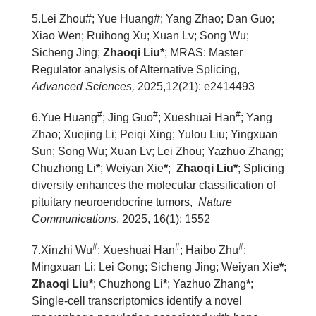
5.
Lei Zhou#; Yue Huang#; Yang Zhao; Dan Guo;
Xiao Wen; Ruihong Xu; Xuan Lv; Song Wu;
Sicheng Jing;
Zhaoqi Liu*
; MRAS: Master
Regulator analysis of Alternative Splicing,
Advanced Sciences,
2025,12(21): e2414493
#
#
#
6
.
Yue Huang
; Jing Guo
; Xueshuai Han
; Yang
Zhao; Xuejing Li; Peiqi Xing; Yulou Liu; Yingxuan
Sun; Song Wu; Xuan Lv; Lei Zhou; Yazhuo Zhang;
Chuzhong Li
*
; Weiyan Xie
*
;
Zhaoqi Liu*
; Splicing
diversity enhances the molecular classification of
pituitary neuroendocrine tumors,
Nature
Communications
, 2025, 16(1): 1552
#
#
#
7
.
Xinzhi Wu
; Xueshuai Han
; Haibo Zhu
;
Mingxuan Li; Lei Gong; Sicheng Jing; Weiyan Xie
*
;
Zhaoqi Liu*
; Chuzhong Li
*
;
Yazhuo Zhang
*
;
Single-cell transcriptomics identify a novel