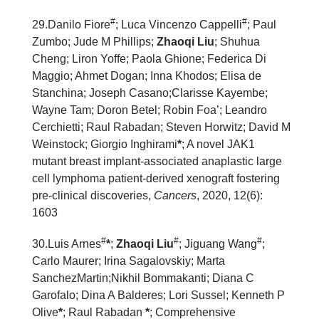
#
#
2
9
.Danilo Fiore
; Luca Vincenzo Cappelli
; Paul
Zumbo; Jude M Phillips;
Zhaoqi Liu
; Shuhua
Cheng; Liron Yoffe; Paola Ghione; Federica Di
Maggio; Ahmet Dogan; Inna Khodos; Elisa de
Stanchina; Joseph Casano;Clarisse Kayembe;
Wayne Tam; Doron Betel; Robin Foa’; Leandro
Cerchietti; Raul Rabadan; Steven Horwitz; David M
Weinstock; Giorgio Inghirami
*
; A novel JAK1
mutant breast implant-associated anaplastic large
cell lymphoma patient-derived xenograft fostering
pre-clinical discoveries,
Cancers
, 2020, 12(6):
1603
#
#
#
30.Luis Arnes
*
;
Zhaoqi Liu
; Jiguang Wang
;
Carlo Maurer; Irina Sagalovskiy; Marta
SanchezMartin;Nikhil Bommakanti; Diana C
Garofalo; Dina A Balderes; Lori Sussel; Kenneth P
Olive
*
; Raul Rabadan
*
; Comprehensive