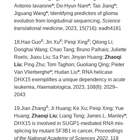
Antonio Iavarone
*
; Do-Hyun Nam
*
; Tao Jiang
*
;
Jiguang Wang
*
; Identifying predictors of glioma
evolution from longitudinal sequencing,
Science
translational medicine
, 2023, 15(716): eadh4181
#
#
#
1
8
.Hao Guo
; Jin Xu
; Peiqi Xing
; Qilong Li;
Donghai Wang; Chao Tang; Bruno Palhais; Juliette
Roels; Jiaxu Liu; Sa Pan; Jinyan Huang;
Zhaoqi
Liu
; Ping Zhu; Tom Taghon; Guoliang Qing; Pieter
Van Vlierberghe
*
; Hudan Liu
*
; RNA helicase
DHX15 exemplifies a unique dependency in acute
leukemia,
Haematologica
, 2023, 108(8): 2029–
2043
#
1
9
.Jian Zhang
; Ji Huang; Ke Xu; Peiqi Xing; Yue
Huang;
Zhaoqi Liu
; Liang Tong; James L. Manley
*
;
DHX15 is involved in SUGP1-mediated RNA mis-
splicing by mutant SF3B1 in cancer,
Proceedings
of the National Academy of Sciences 2022
, 119