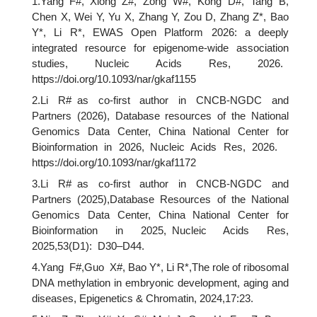
1.Yang F#, Xiong Z#, Zong W#, Kong D#, Tang B,
Chen X, Wei Y, Yu X, Zhang Y, Zou D, Zhang Z*, Bao
Y*, Li R*, EWAS Open Platform 2026: a deeply
integrated resource for epigenome-wide association
studies, Nucleic Acids Res, 2026.
https://doi.org/10.1093/nar/gkaf1155
2.Li R# as co-first author in CNCB-NGDC and
Partners (2026), Database resources of the National
Genomics Data Center, China National Center for
Bioinformation in 2026, Nucleic Acids Res, 2026.
https://doi.org/10.1093/nar/gkaf1172
3.Li R# as co-first author in CNCB-NGDC and
Partners (2025),Database Resources of the National
Genomics Data Center, China National Center for
Bioinformation in 2025, Nucleic Acids Res,
2025,53(D1): D30–D44.
4.Yang F#,Guo X#, Bao Y*, Li R*,The role of ribosomal
DNA methylation in embryonic development, aging and
diseases, Epigenetics & Chromatin, 2024,17:23.