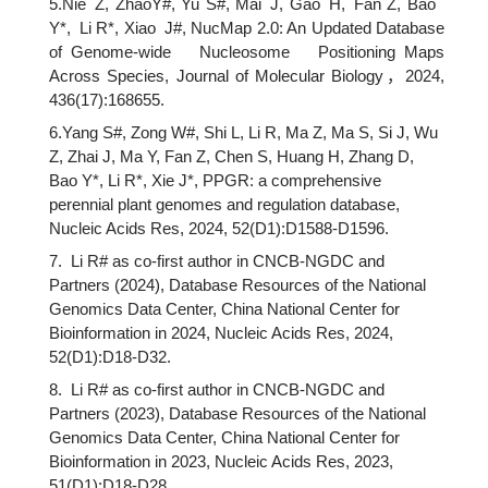
5.Nie Z, ZhaoY#, Yu S#, Mai J, Gao H, Fan Z, Bao
Y*, Li R*, Xiao J#, NucMap 2.0: An Updated Database
of Genome-wide Nucleosome Positioning Maps
Across Species, Journal of Molecular Biology，2024,
436(17):168655.
6.Yang S#, Zong W#, Shi L, Li R, Ma Z, Ma S, Si J, Wu
Z, Zhai J, Ma Y, Fan Z, Chen S, Huang H, Zhang D,
Bao Y*, Li R*, Xie J*, PPGR: a comprehensive
perennial plant genomes and regulation database,
Nucleic Acids Res, 2024, 52(D1):D1588-D1596.
7. Li R# as co-first author in CNCB-NGDC and
Partners (2024), Database Resources of the National
Genomics Data Center, China National Center for
Bioinformation in 2024, Nucleic Acids Res, 2024,
52(D1):D18-D32.
8. Li R# as co-first author in CNCB-NGDC and
Partners (2023), Database Resources of the National
Genomics Data Center, China National Center for
Bioinformation in 2023, Nucleic Acids Res, 2023,
51(D1):D18-D28.