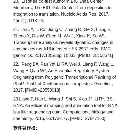
20. Li R# as co-first author in BIG Data Center
Members, The BIG Data Center: from deposition to
integration to translation. Nucleic Acids Res, 2017,
45(D1), D18-24.
21. Jin J#, Li R#, Jiang C, Zhang R, Ge X, Liang F,
Sheng X, Dai W, Chen M, Wu J, Xiao J*, Su W*,
Transcriptome analysis reveals dynamic changes in
coxsackievirus A16 infected HEK 293T cells. BMC
genomics, 2017,18(Suppl 1):933. [PMID=28198671]
22. Peng B#, Pan Y#, Li R#, Wei J, Liang F, Wang L,
Wang F, Qian W*, An Essential Regulatory System
Originating from Polygenic Transcriptional Rewiring of
PhoP-PhoQ of Xanthomonas campestris. Genetics,
2017. [PMID=28550013]
23.Liang F, Hao L, Wang J, Shi S, Xiao J*, Li R*, BS-
RNA: An efficient mapping and annotation tool for RNA
bisulfite sequencing data. Computational biology and
chemistry, 2016, 65:173-177. [PMID=27647160
]
软件著作权
：