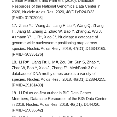
Center Members and Partners (2020), Database
Resources of the National Genomics Data Center in
2020, Nucleic Acids Res, 2020, 48(D1):D24-D33.
[PMID: 31702008]
17. Zhao Y#, Wang J#, Liang F, Liu Y, Wang Q, Zhang
H, Jiang M, Zhang Z, Zhao W, Bao Y, Zhang Z, Wu J,
Asmann Y*, Li R*, Xiao J*, NucMap: a database of
genome-wide nucleosome positioning map across
species. Nucleic Acids Res，2019, 47(D1):D163-D169.
[PMID=30335176]
18. Li R#*, Liang F#, Li M#, Zou D#, Sun S, Zhao Y,
Zhao W, Bao Y, Xiao J, Zhang Z*, MethBank 3.0: a
database of DNA methylomes across a variety of
species. Nucleic Acids Res，2018, 46(D1):D288-D295.
[PMID=29161430]
19. Li R# as co-first author in BIG Data Center
Members, Database Resources of the BIG Data Center
in 2018. Nucleic Acids Res, 2018, 46(D1): D14-D20.
[PMID=29036542]