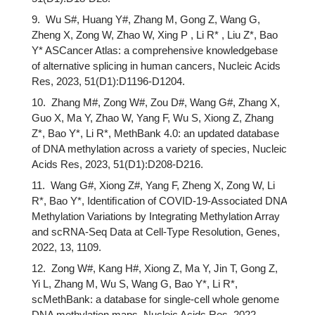
9. Wu S#, Huang Y#, Zhang M, Gong Z, Wang G,
Zheng X, Zong W, Zhao W, Xing P , Li R* , Liu Z*, Bao
Y* ASCancer Atlas: a comprehensive knowledgebase
of alternative splicing in human cancers, Nucleic Acids
Res, 2023, 51(D1):D1196-D1204.
10. Zhang M#, Zong W#, Zou D#, Wang G#, Zhang X,
Guo X, Ma Y, Zhao W, Yang F, Wu S, Xiong Z, Zhang
Z*, Bao Y*, Li R*, MethBank 4.0: an updated database
of DNA methylation across a variety of species, Nucleic
Acids Res, 2023, 51(D1):D208-D216.
11. Wang G#, Xiong Z#, Yang F, Zheng X, Zong W, Li
R*, Bao Y*, Identiﬁcation of COVID-19-Associated DNA
Methylation Variations by Integrating Methylation Array
and scRNA-Seq Data at Cell-Type Resolution, Genes,
2022, 13, 1109.
12. Zong W#, Kang H#, Xiong Z, Ma Y, Jin T, Gong Z,
Yi L, Zhang M, Wu S, Wang G, Bao Y*, Li R*,
scMethBank: a database for single-cell whole genome
DNA methylation maps, Nucleic Acids Res, 2022,