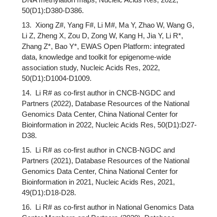
50(D1):D380-D386.
13. Xiong Z#, Yang F#, Li M#, Ma Y, Zhao W, Wang G,
Li Z, Zheng X, Zou D, Zong W, Kang H, Jia Y, Li R*,
Zhang Z*, Bao Y*, EWAS Open Platform: integrated
data, knowledge and toolkit for epigenome-wide
association study, Nucleic Acids Res, 2022,
50(D1):D1004-D1009.
14. Li R# as co-first author in CNCB-NGDC and
Partners (2022), Database Resources of the National
Genomics Data Center, China National Center for
Bioinformation in 2022, Nucleic Acids Res, 50(D1):D27-
D38.
15. Li R# as co-first author in CNCB-NGDC and
Partners (2021), Database Resources of the National
Genomics Data Center, China National Center for
Bioinformation in 2021, Nucleic Acids Res, 2021,
49(D1):D18-D28.
16. Li R# as co-first author in National Genomics Data