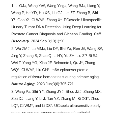
1. Li GJ#, Wang Ye#, Wang Ying#, Wang BJ#, Liang Y,
Wang P, He YD, Hu XS, Liu GJ, Lei ZT, Zhang B,
Shi
Y*
, Gao X*, Ci WM*, Zhang X*. PCaseek: Ultraspecific
Urinary Tumor DNA Detection Using Deep Learning for
Prostate Cancer Diagnosis and Gleason Grading.
Cell
Discovery
. 2024 Sep 3;10(1):90.
2. Wu ZM#, Lu MM#, Liu D#,
Shi Y#
, Ren J#, Wang S#,
Jing Y, Zhang S, Zhao Q, Li HY, Yu ZH, Liu ZP, Bi SJ,
Wei T, Yang YG, Xiao JF, Belmonte I, Qu J*, Zhang
WQ*, Ci WM*, Liu GH*. m6A epitranscriptomic
regulation of tissue homeostasis during primate aging,
Nature Aging
. 2023 Jun;3(6):705-721.
3. Wang P#,
Shi Y#
, Zhang JY#, Shou JZ#, Zhang MX,
Zou DJ, Liang Y, Li J, Tan YZ, Zhang M, Bi XG*, Zhou
LQ*, Ci WM*, and Li XS*. UCseek: ultrasensitive early
detection and recurrence monitoring of urothelial