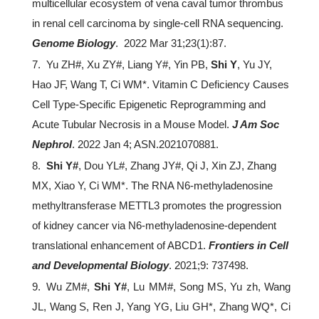
multicellular ecosystem of vena caval tumor thrombus
in renal cell carcinoma by single-cell RNA sequencing.
Genome Biology
. 2022 Mar 31;23(1):87.
7. Yu ZH#, Xu ZY#, Liang Y#, Yin PB,
Shi Y
, Yu JY,
Hao JF, Wang T, Ci WM*. Vitamin C Deficiency Causes
Cell Type-Specific Epigenetic Reprogramming and
Acute Tubular Necrosis in a Mouse Model.
J Am Soc
Nephrol
. 2022 Jan 4; ASN.2021070881.
8.
Shi Y#
, Dou YL#, Zhang JY#, Qi J, Xin ZJ, Zhang
MX, Xiao Y, Ci WM*. The RNA N6-methyladenosine
methyltransferase METTL3 promotes the progression
of kidney cancer via N6-methyladenosine-dependent
translational enhancement of ABCD1.
Frontiers in Cell
and Developmental Biology
. 2021;9: 737498.
9. Wu ZM#,
Shi Y#
, Lu MM#, Song MS, Yu zh, Wang
JL, Wang S, Ren J, Yang YG, Liu GH*, Zhang WQ*, Ci