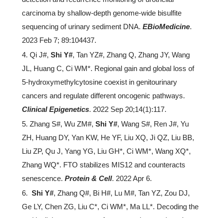
carcinoma by shallow-depth genome-wide bisulfite
sequencing of urinary sediment DNA.
EBioMedicine
.
2023 Feb 7; 89:104437.
4. Qi J#,
Shi Y#
, Tan YZ#, Zhang Q, Zhang JY, Wang
JL, Huang C, Ci WM*. Regional gain and global loss of
5-hydroxymethylcytosine coexist in genitourinary
cancers and regulate different oncogenic pathways.
Clinical Epigenetics
. 2022 Sep 20;14(1):117.
5. Zhang S#, Wu ZM#,
Shi Y#
, Wang S#, Ren J#, Yu
ZH, Huang DY, Yan KW, He YF, Liu XQ, Ji QZ, Liu BB,
Liu ZP, Qu J, Yang YG, Liu GH*, Ci WM*, Wang XQ*,
Zhang WQ*. FTO stabilizes MIS12 and counteracts
senescence.
Protein & Cell
. 2022 Apr 6.
6.
Shi Y#
, Zhang Q#, Bi H#, Lu M#, Tan YZ, Zou DJ,
Ge LY, Chen ZG, Liu C*, Ci WM*, Ma LL*. Decoding the