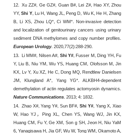
12. Xu ZZ#, Ge GZ#, Guan B#, Lei Z#, Hao XY, Zhou
YY,
Shi Y
, Lu H, Wang JL, Peng D, Wu K, He H, Zhang
B, Li XS, Zhou LQ*, Ci WM*. Non-invasive detection
and localization of genitourinary cancers using urinary
sediment DNA methylomes and copy number profiles.
European Urology
. 2020,77(2):288-290.
13. Li MM#, Nilsen A#,
Shi Y#
, Fusser M, Ding YH, Fu
Y, Liu B, Niu YM, Wu YS, Huang CM, Olofsson M, Jin
KX, Lv Y, Xu XZ, He C, Dong MQ, Rendtlew Danielsen
JM, Klungland A*, Yang YG*. ALKBH4-dependent
demethylation of actin regulates actomyosin dynamics.
Nature Communications
. 2013; 4: 1832.
14. Zhao X#, Yang Y#, Sun BF#,
Shi Y#
, Yang X, Xiao
W, Hao YJ，Ping XL, Chen YS, Wang WJ, Jin KX,
Huang CM, Fu Y, Ge XM, Son g SH, Jeon H, Niu YaM
6, Yanagisawa H, Jia GF, Wu W, Tong WM, Okamoto A,