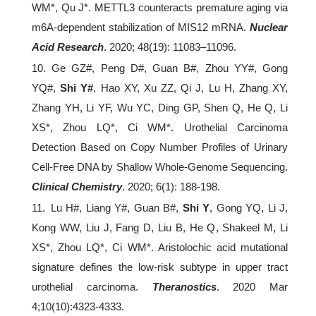
WM*, Qu J*. METTL3 counteracts premature aging via
m6A-dependent stabilization of MIS12 mRNA.
Nuclear
Acid Research
. 2020; 48(19): 11083–11096.
10. Ge GZ#, Peng D#, Guan B#, Zhou YY#, Gong
YQ#,
Shi Y#
, Hao XY, Xu ZZ, Qi J, Lu H, Zhang XY,
Zhang YH, Li YF, Wu YC, Ding GP, Shen Q, He Q, Li
XS*, Zhou LQ*, Ci WM*. Urothelial Carcinoma
Detection Based on Copy Number Profiles of Urinary
Cell-Free DNA by Shallow Whole-Genome Sequencing.
Clinical Chemistry
. 2020; 6(1): 188-198.
11. Lu H#, Liang Y#, Guan B#,
Shi Y
, Gong YQ, Li J,
Kong WW, Liu J, Fang D, Liu B, He Q, Shakeel M, Li
XS*, Zhou LQ*, Ci WM*. Aristolochic acid mutational
signature defines the low-risk subtype in upper tract
urothelial carcinoma.
Theranostics
. 2020 Mar
4;10(10):4323-4333.