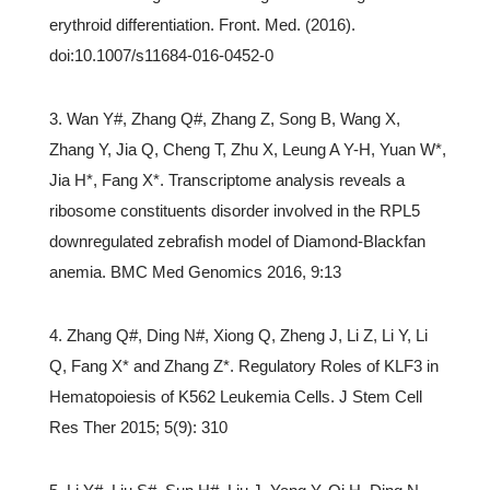
erythroid differentiation. Front. Med. (2016).
doi:10.1007/s11684-016-0452-0
3. Wan Y#, Zhang Q#, Zhang Z, Song B, Wang X,
Zhang Y, Jia Q, Cheng T, Zhu X, Leung A Y-H, Yuan W*,
Jia H*, Fang X*. Transcriptome analysis reveals a
ribosome constituents disorder involved in the RPL5
downregulated zebrafish model of Diamond-Blackfan
anemia. BMC Med Genomics 2016, 9:13
4. Zhang Q#, Ding N#, Xiong Q, Zheng J, Li Z, Li Y, Li
Q, Fang X* and Zhang Z*. Regulatory Roles of KLF3 in
Hematopoiesis of K562 Leukemia Cells. J Stem Cell
Res Ther 2015; 5(9): 310