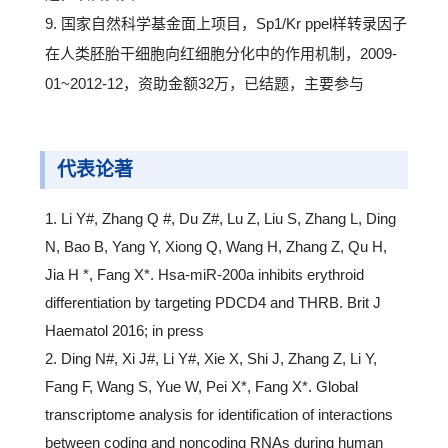
9. 国家自然科学基金面上项目，Sp1/Kr ppel样转录因子
在人类胚胎干细胞向红细胞分化中的作用机制，2009-
01~2012-12，资助金额32万，已结题，主要参与
代表论著
1. Li Y#, Zhang Q #, Du Z#, Lu Z, Liu S, Zhang L, Ding
N, Bao B, Yang Y, Xiong Q, Wang H, Zhang Z, Qu H,
Jia H *, Fang X*. Hsa-miR-200a inhibits erythroid
differentiation by targeting PDCD4 and THRB. Brit J
Haematol 2016; in press
2. Ding N#, Xi J#, Li Y#, Xie X, Shi J, Zhang Z, Li Y,
Fang F, Wang S, Yue W, Pei X*, Fang X*. Global
transcriptome analysis for identification of interactions
between coding and noncoding RNAs during human