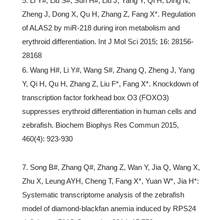
5. Li Y#, Liu S#, Sun H#, Liu J, Yang Y, Qi H, Ding N,
Zheng J, Dong X, Qu H, Zhang Z, Fang X*. Regulation
of ALAS2 by miR-218 during iron metabolism and
erythroid differentiation. Int J Mol Sci 2015; 16: 28156-
28168
6. Wang H#, Li Y#, Wang S#, Zhang Q, Zheng J, Yang
Y, Qi H, Qu H, Zhang Z, Liu F*, Fang X*. Knockdown of
transcription factor forkhead box O3 (FOXO3)
suppresses erythroid differentiation in human cells and
zebrafish. Biochem Biophys Res Commun 2015,
460(4): 923-930
7. Song B#, Zhang Q#, Zhang Z, Wan Y, Jia Q, Wang X,
Zhu X, Leung AYH, Cheng T, Fang X*, Yuan W*, Jia H*:
Systematic transcriptome analysis of the zebrafish
model of diamond-blackfan anemia induced by RPS24