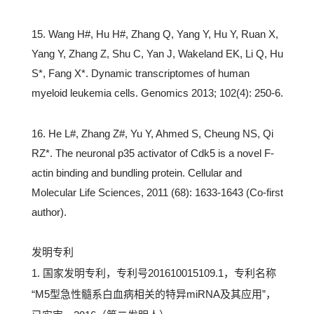
15. Wang H#, Hu H#, Zhang Q, Yang Y, Hu Y, Ruan X,
Yang Y, Zhang Z, Shu C, Yan J, Wakeland EK, Li Q, Hu
S*, Fang X*. Dynamic transcriptomes of human
myeloid leukemia cells. Genomics 2013; 102(4): 250-6.
16. He L#, Zhang Z#, Yu Y, Ahmed S, Cheung NS, Qi
RZ*. The neuronal p35 activator of Cdk5 is a novel F-
actin binding and bundling protein. Cellular and
Molecular Life Sciences, 2011 (68): 1633-1643 (Co-first
author).
发明专利
1. 国家发明专利，专利号201610015109.1，专利名称
“M5型急性髓系白血病相关的特异miRNA及其应用”，