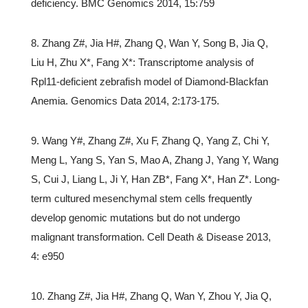
deficiency. BMC Genomics 2014, 15:759
8. Zhang Z#, Jia H#, Zhang Q, Wan Y, Song B, Jia Q,
Liu H, Zhu X*, Fang X*: Transcriptome analysis of
Rpl11-deficient zebrafish model of Diamond-Blackfan
Anemia. Genomics Data 2014, 2:173-175.
9. Wang Y#, Zhang Z#, Xu F, Zhang Q, Yang Z, Chi Y,
Meng L, Yang S, Yan S, Mao A, Zhang J, Yang Y, Wang
S, Cui J, Liang L, Ji Y, Han ZB*, Fang X*, Han Z*. Long-
term cultured mesenchymal stem cells frequently
develop genomic mutations but do not undergo
malignant transformation. Cell Death & Disease 2013,
4: e950
10. Zhang Z#, Jia H#, Zhang Q, Wan Y, Zhou Y, Jia Q,