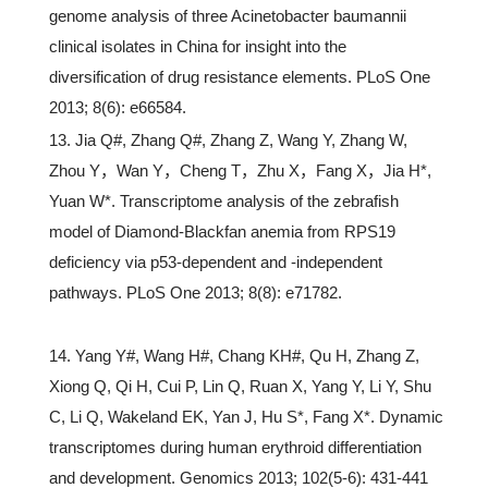
genome analysis of three Acinetobacter baumannii
clinical isolates in China for insight into the
diversification of drug resistance elements. PLoS One
2013; 8(6): e66584.
13. Jia Q#, Zhang Q#, Zhang Z, Wang Y, Zhang W,
Zhou Y，Wan Y，Cheng T，Zhu X，Fang X，Jia H*,
Yuan W*. Transcriptome analysis of the zebrafish
model of Diamond-Blackfan anemia from RPS19
deficiency via p53-dependent and -independent
pathways. PLoS One 2013; 8(8): e71782.
14. Yang Y#, Wang H#, Chang KH#, Qu H, Zhang Z,
Xiong Q, Qi H, Cui P, Lin Q, Ruan X, Yang Y, Li Y, Shu
C, Li Q, Wakeland EK, Yan J, Hu S*, Fang X*. Dynamic
transcriptomes during human erythroid differentiation
and development. Genomics 2013; 102(5-6): 431-441