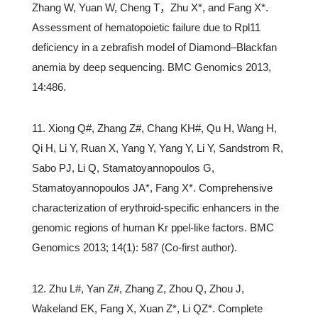
Zhang W, Yuan W, Cheng T，Zhu X*, and Fang X*.
Assessment of hematopoietic failure due to Rpl11
deficiency in a zebrafish model of Diamond–Blackfan
anemia by deep sequencing. BMC Genomics 2013,
14:486.
11. Xiong Q#, Zhang Z#, Chang KH#, Qu H, Wang H,
Qi H, Li Y, Ruan X, Yang Y, Yang Y, Li Y, Sandstrom R,
Sabo PJ, Li Q, Stamatoyannopoulos G,
Stamatoyannopoulos JA*, Fang X*. Comprehensive
characterization of erythroid-specific enhancers in the
genomic regions of human Kr ppel-like factors. BMC
Genomics 2013; 14(1): 587 (Co-first author).
12. Zhu L#, Yan Z#, Zhang Z, Zhou Q, Zhou J,
Wakeland EK, Fang X, Xuan Z*, Li QZ*. Complete