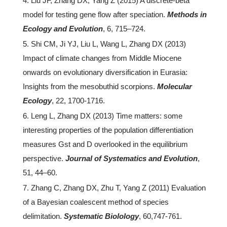
4. Liu JF, Zhang DX, Yang Z (2015) A discrete-beta
model for testing gene flow after speciation.
Methods in
Ecology and Evolution
, 6, 715–724.
5. Shi CM, Ji YJ, Liu L, Wang L, Zhang DX (2013)
Impact of climate changes from Middle Miocene
onwards on evolutionary diversification in Eurasia:
Insights from the mesobuthid scorpions.
Molecular
Ecology
, 22, 1700-1716.
6. Leng L, Zhang DX (2013) Time matters: some
interesting properties of the population differentiation
measures Gst and D overlooked in the equilibrium
perspective.
Journal of Systematics and Evolution
,
51, 44–60.
7. Zhang C, Zhang DX, Zhu T, Yang Z (2011) Evaluation
of a Bayesian coalescent method of species
delimitation.
Systematic Biolology
, 60,747-761.