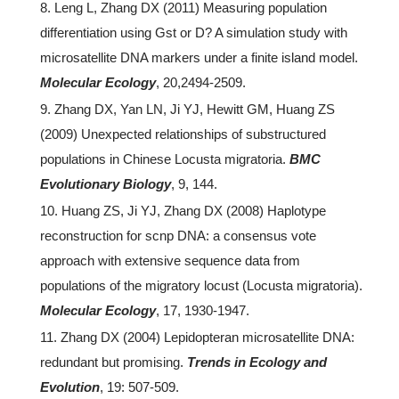
8. Leng L, Zhang DX (2011) Measuring population
differentiation using Gst or D? A simulation study with
microsatellite DNA markers under a finite island model.
Molecular Ecology
, 20,2494-2509.
9. Zhang DX, Yan LN, Ji YJ, Hewitt GM, Huang ZS
(2009) Unexpected relationships of substructured
populations in Chinese Locusta migratoria.
BMC
Evolutionary Biology
, 9, 144.
10. Huang ZS, Ji YJ, Zhang DX (2008) Haplotype
reconstruction for scnp DNA: a consensus vote
approach with extensive sequence data from
populations of the migratory locust (Locusta migratoria).
Molecular Ecology
, 17, 1930-1947.
11. Zhang DX (2004) Lepidopteran microsatellite DNA:
redundant but promising.
Trends in Ecology and
Evolution
, 19: 507-509.