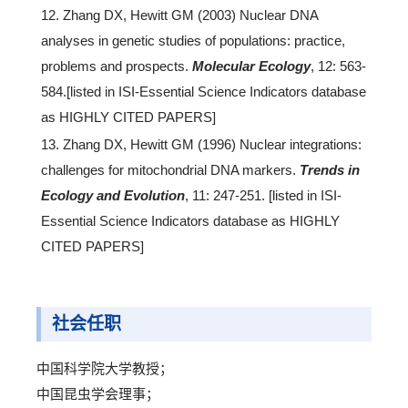
12. Zhang DX, Hewitt GM (2003) Nuclear DNA
analyses in genetic studies of populations: practice,
problems and prospects.
Molecular Ecology
, 12: 563-
584.[listed in ISI-Essential Science Indicators database
as HIGHLY CITED PAPERS]
13. Zhang DX, Hewitt GM (1996) Nuclear integrations:
challenges for mitochondrial DNA markers.
Trends in
Ecology and Evolution
, 11: 247-251. [listed in ISI-
Essential Science Indicators database as HIGHLY
CITED PAPERS]
社会任职
中国科学院大学教授；
中国昆虫学会理事；