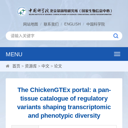
/
/
/
网站地图
联系我们
ENGLISH
中国科学院
MENU
Toggle
naviga
首页
>
资源库
>
中文
>
论文
The ChickenGTEx portal: a pan-
tissue catalogue of regulatory
variants shaping transcriptomic
and phenotypic diversity