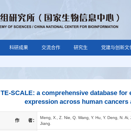
科研成果
交流合作
研究生
党建与创新文
TE-SCALE: a comprehensive database for e
expression across human cancers at
Meng, X., Z. Nie, Q. Wang, Y. Hu, Y. Deng, N. Ai, Z
作 者：
Jiang.