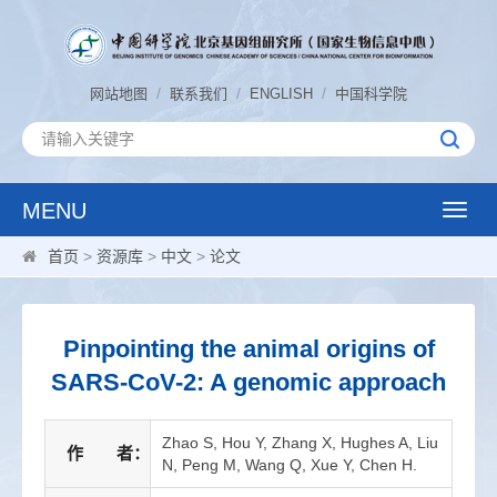
/
/
/
网站地图
联系我们
ENGLISH
中国科学院
MENU
Toggle
naviga
首页
>
资源库
>
中文
>
论文
Pinpointing the animal origins of
SARS-CoV-2: A genomic approach
Zhao S, Hou Y, Zhang X, Hughes A, Liu
作 者：
N, Peng M, Wang Q, Xue Y, Chen H.