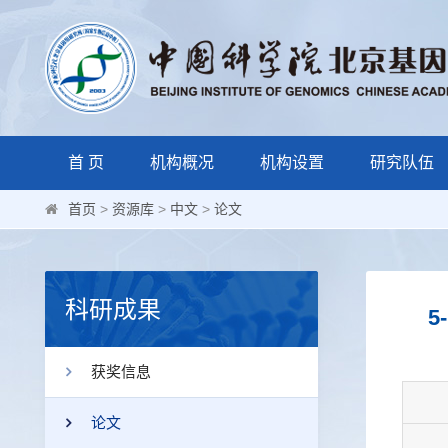
首 页
机构概况
机构设置
研究队伍
首页
>
资源库
>
中文
>
论文
科研成果
5
获奖信息
论文