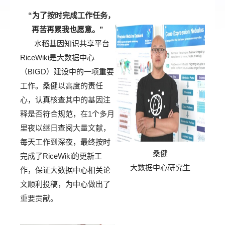
“为了按时完成工作任务，
再苦再累我也愿意。”
水稻
基因知识共享平台
RiceWiki
是大数据中心
（
BIGD
）建设中的一项重要
工作。
桑健
以高度的责任
心，认真核查其中的
基因注
释
是否符合规范，在
1
个多月
里夜以继日
查阅
大量文献
，
每天工作到深夜，最终按时
桑健
完成
了
RiceWiki
的更新工
大数据中心研究生
作
，
保证大数据中心相关论
文顺利
投稿，为中心做出
了
重要
贡献。