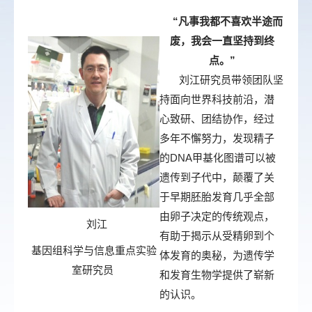
“凡事我都不喜欢半途而
废，我会一直坚持到终
点。”
刘江研究员带领团队坚
持面向世界科技前沿，潜
心致研、团结协作，
经过
多年不懈努力，发现精子
的
DNA
甲基化图谱可以被
遗传到子代中，颠覆了关
于早期胚胎发育几乎全部
由卵子决定的传统观点，
刘江
有助于揭示从受精卵到个
基因组科学与信息重点实验
体发育的奥秘，为遗传学
室研
究员
和发育生物学提供了崭新
的认识。