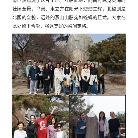
情已然点燃了这片土地。登临此地，向南可纵览奥海的
壮阔全景，鸟巢、水立方在阳光下熠熠生辉；北望则是
北园的全貌，远处的燕山山脉宛如蜿蜒的巨龙。大家在
此处留下合影，将这美好的瞬间定格。