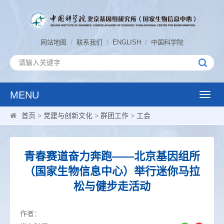
/
/
/
网站地图
联系我们
ENGLISH
中国科学院
MENU
Toggle
naviga
首页
>
党建与创新文化
>
群团工作
>
工会
青春赛道奋力奔跑——北京基因组所
（国家生物信息中心）举行迷你马拉
松与健步走活动
作者：