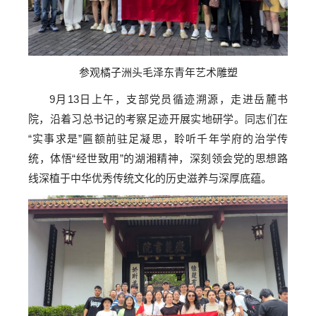
参观橘子洲头毛泽东青年艺术雕塑
9月13日上午，支部党员循迹溯源，走进岳麓书
院，沿着习总书记的考察足迹开展实地研学。同志们在
“实事求是”匾额前驻足凝思，聆听千年学府的治学传
统，体悟“经世致用”的湖湘精神，深刻领会党的思想路
线深植于中华优秀传统文化的历史滋养与深厚底蕴。