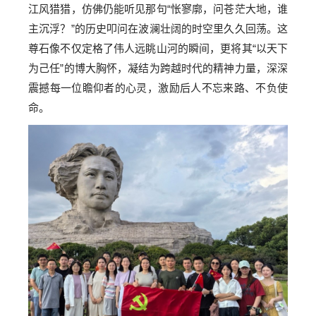
江风猎猎，仿佛仍能听见那句“怅寥廓，问苍茫大地，谁
主沉浮？”的历史叩问在波澜壮阔的时空里久久回荡。这
尊石像不仅定格了伟人远眺山河的瞬间，更将其“以天下
为己任”的博大胸怀，凝结为跨越时代的精神力量，深深
震撼每一位瞻仰者的心灵，激励后人不忘来路、不负使
命。