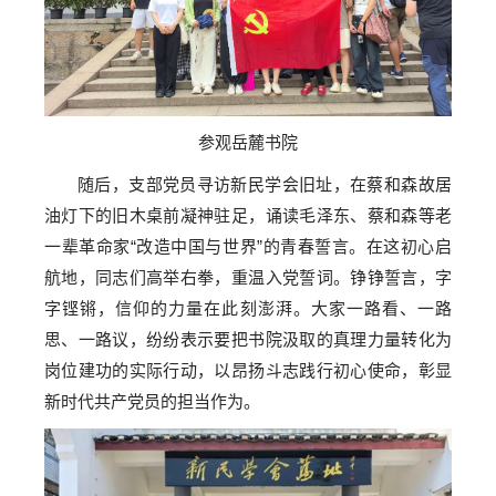
参观岳麓书院
随后，支部党员寻访新民学会旧址，在蔡和森故居
油灯下的旧木桌前凝神驻足，诵读毛泽东、蔡和森等老
一辈革命家“改造中国与世界”的青春誓言。在这初心启
航地，同志们高举右拳，重温入党誓词。铮铮誓言，字
字铿锵，信仰的力量在此刻澎湃。大家一路看、一路
思、一路议，纷纷表示要把书院汲取的真理力量转化为
岗位建功的实际行动，以昂扬斗志践行初心使命，彰显
新时代共产党员的担当作为。