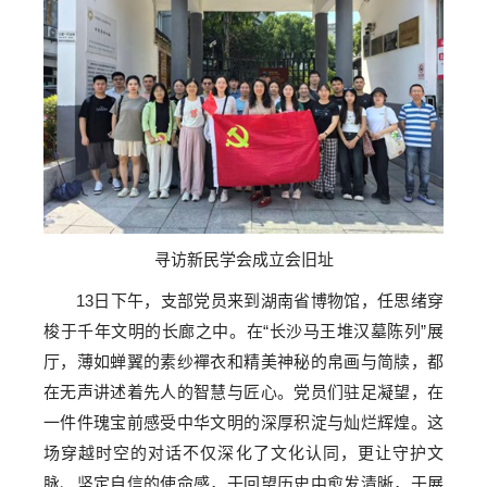
寻访新民学会成立会旧址
13日下午，支部党员来到湖南省博物馆，任思绪穿
梭于千年文明的长廊之中。在“长沙马王堆汉墓陈列”展
厅，薄如蝉翼的素纱襌衣和精美神秘的帛画与简牍，都
在无声讲述着先人的智慧与匠心。党员们驻足凝望，在
一件件瑰宝前感受中华文明的深厚积淀与灿烂辉煌。这
场穿越时空的对话不仅深化了文化认同，更让守护文
脉、坚定自信的使命感，于回望历史中愈发清晰，于展