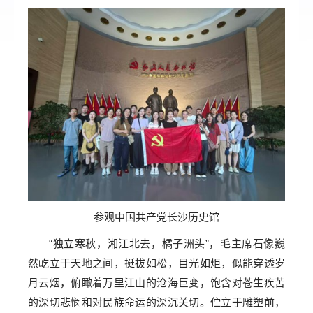
参观中国共产党长沙历史馆
“独立寒秋，湘江北去，橘子洲头”，毛主席石像巍
然屹立于天地之间，挺拔如松，目光如炬，似能穿透岁
月云烟，俯瞰着万里江山的沧海巨变，饱含对苍生疾苦
的深切悲悯和对民族命运的深沉关切。伫立于雕塑前，