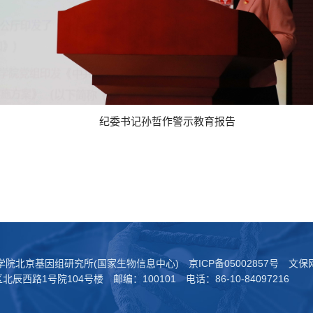
纪委书记孙哲作警示教育报告
科学院北京基因组研究所(国家生物信息中心)
京ICP备05002857号
文保网
西路1号院104号楼 邮编：100101 电话：86-10-84097216