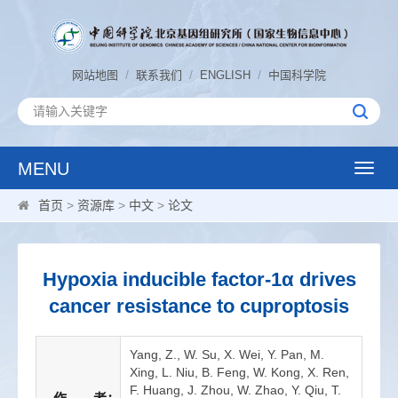
/
/
/
网站地图
联系我们
ENGLISH
中国科学院
MENU
Toggle
naviga
首页
>
资源库
>
中文
>
论文
Hypoxia inducible factor-1α drives
cancer resistance to cuproptosis
Yang, Z., W. Su, X. Wei, Y. Pan, M.
Xing, L. Niu, B. Feng, W. Kong, X. Ren,
F. Huang, J. Zhou, W. Zhao, Y. Qiu, T.