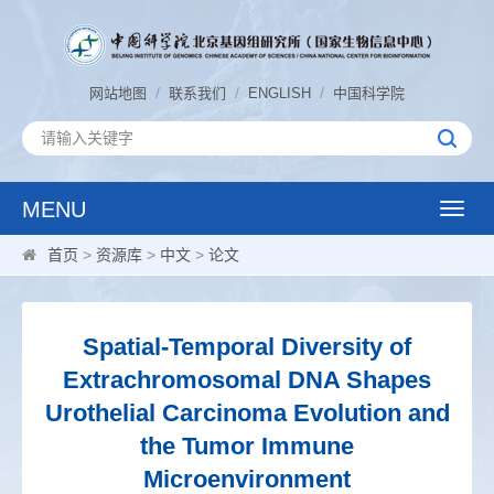
/
/
/
网站地图
联系我们
ENGLISH
中国科学院
MENU
Toggle
naviga
首页
>
资源库
>
中文
>
论文
Spatial-Temporal Diversity of
Extrachromosomal DNA Shapes
Urothelial Carcinoma Evolution and
the Tumor Immune
Microenvironment