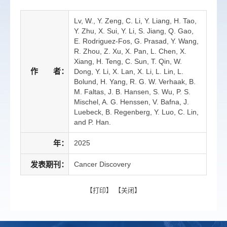
Lv, W., Y. Zeng, C. Li, Y. Liang, H. Tao,
Y. Zhu, X. Sui, Y. Li, S. Jiang, Q. Gao,
E. Rodriguez-Fos, G. Prasad, Y. Wang,
R. Zhou, Z. Xu, X. Pan, L. Chen, X.
Xiang, H. Teng, C. Sun, T. Qin, W.
作 者：
Dong, Y. Li, X. Lan, X. Li, L. Lin, L.
Bolund, H. Yang, R. G. W. Verhaak, B.
M. Faltas, J. B. Hansen, S. Wu, P. S.
Mischel, A. G. Henssen, V. Bafna, J.
Luebeck, B. Regenberg, Y. Luo, C. Lin,
and P. Han.
年：
2025
发表期刊：
Cancer Discovery
【
打印
】 【
关闭
】