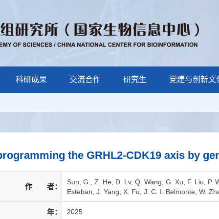
科研成果
交流合作
研究生
党建与创新文
rogramming the GRHL2-CDK19 axis by gene 
Sun, G., Z. He, D. Lv, Q. Wang, G. Xu, F. Liu, P. 
作 者：
Esteban, J. Yang, X. Fu, J. C. I. Belmonte, W. Zh
年：
2025