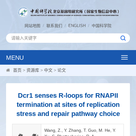
/
/
/
网站地图
联系我们
ENGLISH
中国科学院
MENU
Toggle
naviga
首页
>
资源库
>
中文
>
论文
Dcr1 senses R-loops for RNAPII
termination at sites of replication
stress and repair pathway choice
Wang, Z., Y. Zhang, T. Guo, M. He, Y.