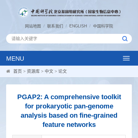
/
/
/
网站地图
联系我们
ENGLISH
中国科学院
MENU
Toggle
naviga
首页
>
资源库
>
中文
>
论文
PGAP2: A comprehensive toolkit
for prokaryotic pan-genome
analysis based on fine-grained
feature networks