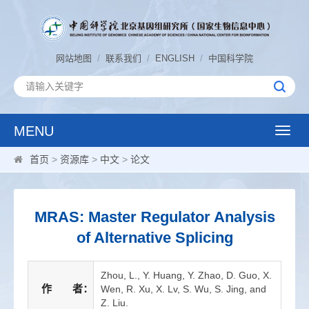
/
/
/
网站地图
联系我们
ENGLISH
中国科学院
MENU
Toggle
naviga
首页
>
资源库
>
中文
>
论文
MRAS: Master Regulator Analysis
of Alternative Splicing
Zhou, L., Y. Huang, Y. Zhao, D. Guo, X.
作 者：
Wen, R. Xu, X. Lv, S. Wu, S. Jing, and
Z. Liu.