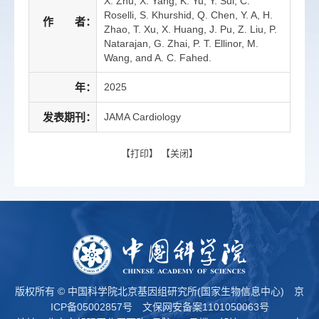
X. Zhu, X. Yang, K. Yu, Y. Sui, C.
Roselli, S. Khurshid, Q. Chen, Y. A, H.
作 者：
Zhao, T. Xu, X. Huang, J. Pu, Z. Liu, P.
Natarajan, G. Zhai, P. T. Ellinor, M.
Wang, and A. C. Fahed.
年：
2025
发表期刊：
JAMA Cardiology
【
打印
】 【
关闭
】
版权所有 © 中国科学院北京基因组研究所(国家生物信息中心)
京
ICP备05002857号
文保网安备案1101050063号