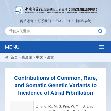
/
/
/
网站地图
联系我们
ENGLISH
中国科学院
MENU
Toggle
naviga
首页
>
资源库
>
中文
>
论文
Contributions of Common, Rare,
and Somatic Genetic Variants to
Incidence of Atrial Fibrillation
Zhang, R., M. S. Kim, W. Yin, S. Liao,