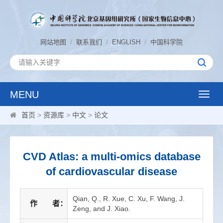
/
/
/
网站地图
联系我们
ENGLISH
中国科学院
MENU
Toggle
naviga
首页
>
资源库
>
中文
>
论文
CVD Atlas: a multi-omics database
of cardiovascular disease
Qian, Q., R. Xue, C. Xu, F. Wang, J.
作 者：
Zeng, and J. Xiao.