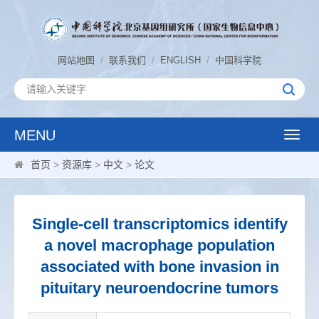
/
/
/
网站地图
联系我们
ENGLISH
中国科学院
MENU
Toggle
naviga
首页
>
资源库
>
中文
>
论文
Single-cell transcriptomics identify
a novel macrophage population
associated with bone invasion in
pituitary neuroendocrine tumors