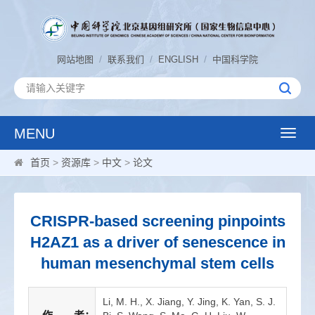
/
/
/
网站地图
联系我们
ENGLISH
中国科学院
MENU
Toggle
naviga
首页
>
资源库
>
中文
>
论文
CRISPR-based screening pinpoints
H2AZ1 as a driver of senescence in
human mesenchymal stem cells
Li, M. H., X. Jiang, Y. Jing, K. Yan, S. J.