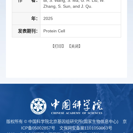
作 者：
Bi, S. Wang, S. Ma, G. H. Liu, W.
Zhang, S. Sun, and J. Qu.
年：
2025
发表期刊：
Protein Cell
【
打印
】 【
关闭
】
版权所有 © 中国科学院北京基因组研究所(国家生物信息中心)
京
ICP备05002857号
文保网安备案1101050063号