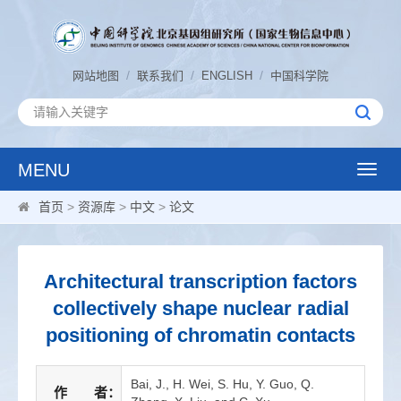
/
/
/
网站地图
联系我们
ENGLISH
中国科学院
MENU
Toggle
naviga
首页
>
资源库
>
中文
>
论文
Architectural transcription factors
collectively shape nuclear radial
positioning of chromatin contacts
Bai, J., H. Wei, S. Hu, Y. Guo, Q.
作 者：