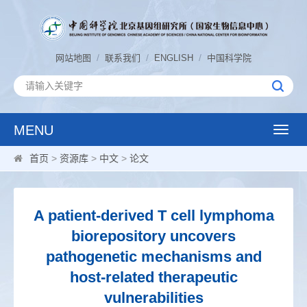
/
/
/
网站地图
联系我们
ENGLISH
中国科学院
MENU
Toggle
naviga
首页
>
资源库
>
中文
>
论文
A patient-derived T cell lymphoma
biorepository uncovers
pathogenetic mechanisms and
host-related therapeutic
vulnerabilities