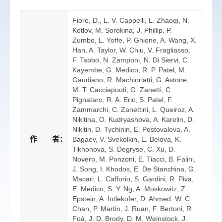
Fiore, D., L. V. Cappelli, L. Zhaoqi, N.
Kotlov, M. Sorokina, J. Phillip, P.
Zumbo, L. Yoffe, P. Ghione, A. Wang, X.
Han, A. Taylor, W. Chiu, V. Fragliasso,
F. Tabbo, N. Zamponi, N. Di Siervi, C.
Kayembe, G. Medico, R. P. Patel, M.
Gaudiano, R. Machiorlatti, G. Astone,
M. T. Cacciapuoti, G. Zanetti, C.
Pignataro, R. A. Eric, S. Patel, F.
Zammarchi, C. Zanettini, L. Queiroz, A.
Nikitina, O. Kudryashova, A. Karelin, D.
Nikitin, D. Tychinin, E. Postovalova, A.
作 者：
Bagaev, V. Svekolkin, E. Belova, K.
Tikhonova, S. Degryse, C. Xu, D.
Novero, M. Ponzoni, E. Tiacci, B. Falini,
J. Song, I. Khodos, E. De Stanchina, G.
Macari, L. Cafforio, S. Gardini, R. Piva,
E. Medico, S. Y. Ng, A. Moskowitz, Z.
Epstein, A. Intlekofer, D. Ahmed, W. C.
Chan, P. Martin, J. Ruan, F. Bertoni, R.
Foà, J. D. Brody, D. M. Weinstock, J.